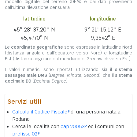
modello digitale del terreno (DEM) e dai dati provenienti
dall'ultima rilevazione censuaria.
latitudine
longitudine
45° 28' 37,20'' N
9° 21' 15,12'' E
45,4770° N
9,3542° E
Le
coordinate geografiche
sono espresse in latitudine Nord
(distanza angolare dall'equatore verso Nord) e longitudine
Est (distanza angolare dal meridiano di Greenwich verso Est).
I valori numerici sono riportati utilizzando sia il
sistema
sessagesimale DMS
(
Degree, Minute, Second
), che il
sistema
decimale DD
(
Decimal Degree
).
Servizi utili
Calcola il Codice Fiscale
di una persona nata a
Rodano
Cerca le località con
cap 20053
ed i comuni con
prefisso 02