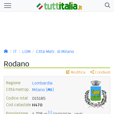
IT
LOM
Città Metr. di Milano
Rodano
Modifica
Condividi
Regione
Lombardia
Città metrop.
Milano (
MI
)
Codice Istat
015185
Cod.catastale
H470
[1]
Popolazione
4.709
ab.
(01/01/2026 - Istat)