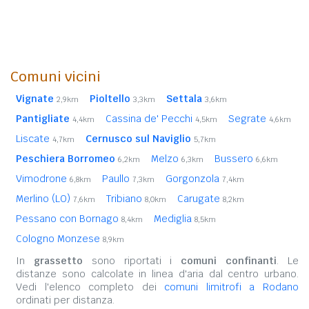
Comuni vicini
Vignate
Pioltello
Settala
2,9km
3,3km
3,6km
Pantigliate
Cassina de' Pecchi
Segrate
4,4km
4,5km
4,6km
Liscate
Cernusco sul Naviglio
4,7km
5,7km
Peschiera Borromeo
Melzo
Bussero
6,2km
6,3km
6,6km
Vimodrone
Paullo
Gorgonzola
6,8km
7,3km
7,4km
Merlino (LO)
Tribiano
Carugate
7,6km
8,0km
8,2km
Pessano con Bornago
Mediglia
8,4km
8,5km
Cologno Monzese
8,9km
In
grassetto
sono riportati i
comuni confinanti
. Le
distanze sono calcolate in linea d'aria dal centro urbano.
Vedi l'elenco completo dei
comuni limitrofi a Rodano
ordinati per distanza.