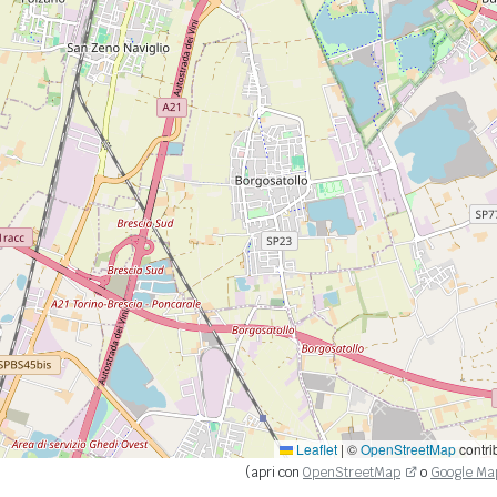
Leaflet
|
©
OpenStreetMap
contri
(apri con
OpenStreetMap
o
Google Ma