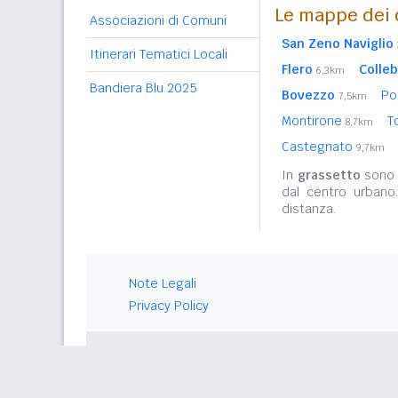
Le mappe dei 
Associazioni di Comuni
San Zeno Naviglio
Itinerari Tematici Locali
Flero
Colle
6,3km
Bandiera Blu 2025
Bovezzo
Po
7,5km
Montirone
T
8,7km
Castegnato
9,7km
In
grassetto
sono r
dal centro urbano
distanza.
Note Legali
Privacy Policy
© 2026 Gwind