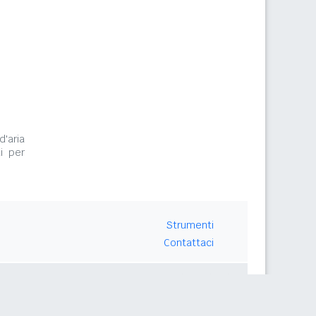
d'aria
i per
Strumenti
Contattaci
Seguici su