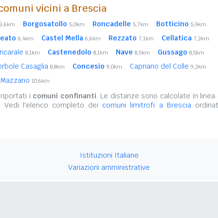
comuni vicini a Brescia
Borgosatollo
Roncadelle
Botticino
3,6km
5,0km
5,7km
5,9km
beato
Castel Mella
Rezzato
Cellatica
6,4km
6,6km
7,1km
7,3km
ncarale
Castenedolo
Nave
Gussago
8,1km
8,1km
8,5km
8,5km
orbole Casaglia
Concesio
Capriano del Colle
8,8km
9,0km
9,3km
Mazzano
10,6km
iportati i
comuni confinanti
. Le distanze sono calcolate in linea 
. Vedi l'elenco completo dei
comuni limitrofi a Brescia
ordinat
Istituzioni Italiane
Variazioni amministrative