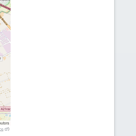
butors
ps
)