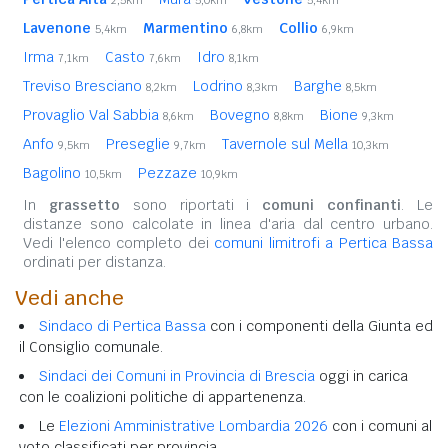
Lavenone
Marmentino
Collio
5,4km
6,8km
6,9km
Irma
Casto
Idro
7,1km
7,6km
8,1km
Treviso Bresciano
Lodrino
Barghe
8,2km
8,3km
8,5km
Provaglio Val Sabbia
Bovegno
Bione
8,6km
8,8km
9,3km
Anfo
Preseglie
Tavernole sul Mella
9,5km
9,7km
10,3km
Bagolino
Pezzaze
10,5km
10,9km
In
grassetto
sono riportati i
comuni confinanti
. Le
distanze sono calcolate in linea d'aria dal centro urbano.
Vedi l'elenco completo dei
comuni limitrofi a Pertica Bassa
ordinati per distanza.
Vedi anche
Sindaco di Pertica Bassa
con i componenti della Giunta ed
il Consiglio comunale.
Sindaci dei Comuni in Provincia di Brescia
oggi in carica
con le coalizioni politiche di appartenenza.
Le
Elezioni Amministrative Lombardia 2026
con i comuni al
voto classificati per provincia.