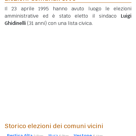
Il 23 aprile 1995 hanno avuto luogo le elezioni
amministrative ed è stato eletto il sindaco
Luigi
Ghidinelli
(31 anni)
con una lista civica.
Storico elezioni dei comuni vicini
Pertica Alta
Mura
Vestone
2,5km
5,0km
5,4km