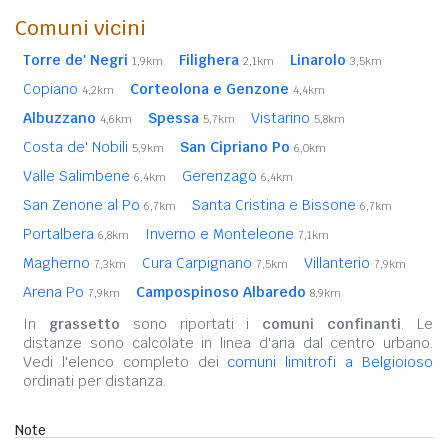
Comuni vicini
Torre de' Negri
Filighera
Linarolo
1,9km
2,1km
3,5km
Copiano
Corteolona e Genzone
4,2km
4,4km
Albuzzano
Spessa
Vistarino
4,6km
5,7km
5,8km
Costa de' Nobili
San Cipriano Po
5,9km
6,0km
Valle Salimbene
Gerenzago
6,4km
6,4km
San Zenone al Po
Santa Cristina e Bissone
6,7km
6,7km
Portalbera
Inverno e Monteleone
6,8km
7,1km
Magherno
Cura Carpignano
Villanterio
7,3km
7,5km
7,9km
Arena Po
Campospinoso Albaredo
7,9km
8,9km
In
grassetto
sono riportati i
comuni confinanti
. Le
distanze sono calcolate in linea d'aria dal centro urbano.
Vedi l'elenco completo dei
comuni limitrofi a Belgioioso
ordinati per distanza.
Note