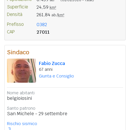
Superficie
24,59
km²
Densità
261,84
ab./
km²
Prefisso
0382
CAP
27011
Sindaco
Fabio Zucca
67 anni
Giunta e Consiglio
Nome abitanti
belgioiosini
Santo patrono
San Michele - 29 settembre
Rischio sismico
3