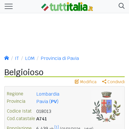
IT
LOM
Provincia di Pavia
Belgioioso
Modifica
Condividi
Regione
Lombardia
Provincia
Pavia (
PV
)
Codice Istat
018013
Cod.catastale
A741
[1]
Popolazione
6.439
ab.
(01/01/2026 - Istat)