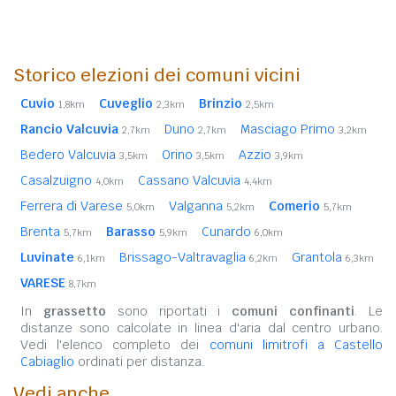
Storico elezioni dei comuni vicini
Cuvio
Cuveglio
Brinzio
1,8km
2,3km
2,5km
Rancio Valcuvia
Duno
Masciago Primo
2,7km
2,7km
3,2km
Bedero Valcuvia
Orino
Azzio
3,5km
3,5km
3,9km
Casalzuigno
Cassano Valcuvia
4,0km
4,4km
Ferrera di Varese
Valganna
Comerio
5,0km
5,2km
5,7km
Brenta
Barasso
Cunardo
5,7km
5,9km
6,0km
Luvinate
Brissago-Valtravaglia
Grantola
6,1km
6,2km
6,3km
VARESE
8,7km
In
grassetto
sono riportati i
comuni confinanti
. Le
distanze sono calcolate in linea d'aria dal centro urbano.
Vedi l'elenco completo dei
comuni limitrofi a Castello
Cabiaglio
ordinati per distanza.
Vedi anche