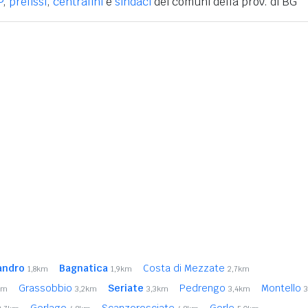
P
,
prefissi
,
centralini
e
sindaci
dei comuni della prov. di BG
andro
Bagnatica
Costa di Mezzate
1,8km
1,9km
2,7km
Grassobbio
Seriate
Pedrengo
Montello
km
3,2km
3,3km
3,4km
Gorlago
Scanzorosciate
Gorle