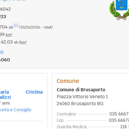
16042
223
[1]
.704
ab.
(01/01/2026 - Istat)
,99
km²
142,03
ab./
km²
35
4060
Comune
Comune di Brusaporto
aria Cristina
Piazza Vittorio Veneto 1
alizzi
7 anni
24060 Brusaporto BG
iunta e Consiglio
035 6667
Centralino
035 6667
Urp
116 
Guardia Medica