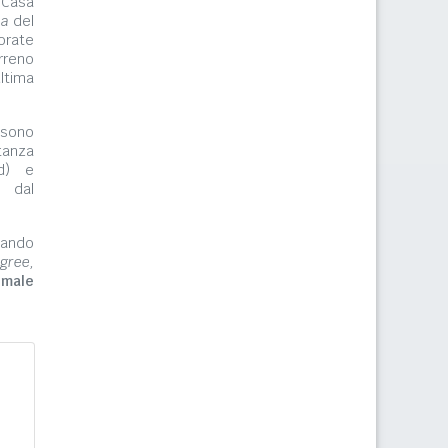
 Casa
ma
del
orate
rreno
ltima
ono
tanza
rd) e
e dal
zzando
gree,
imale