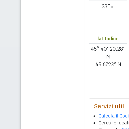
235
m
latitudine
45° 40' 20,28''
N
45,6723° N
Servizi utili
Calcola il Cod
Cerca le local