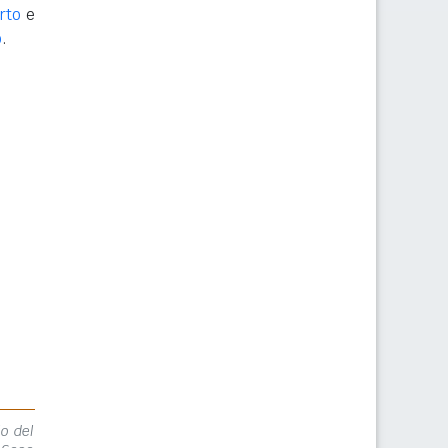
rto
e
o
.
lo del