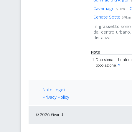
Cavernago
C
5,1km
Cenate Sotto
5,9km
In
grassetto
sono r
dal centro urbano.
distanza.
Note
Dati stimati. I dati 
popolazione.
^
Note Legali
Privacy Policy
© 2026 Gwind