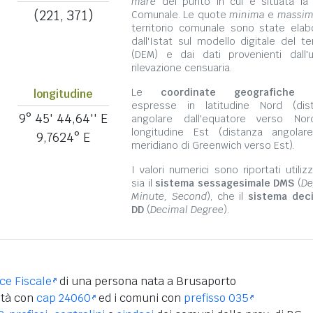
mare
del punto in cui è situata la
(221, 371)
Comunale. Le quote
minima
e
massi
territorio comunale sono state elab
dall'Istat sul modello digitale del te
(DEM) e dai dati provenienti dall'u
rilevazione censuaria.
Le
coordinate geografiche
s
longitudine
espresse in latitudine Nord (dis
9° 45' 44,64'' E
angolare dall'equatore verso No
longitudine Est (distanza angolar
9,7624° E
meridiano di Greenwich verso Est).
I valori numerici sono riportati utili
sia il
sistema sessagesimale DMS
(
De
Minute, Second
), che il
sistema dec
DD
(
Decimal Degree
).
ice Fiscale
di una persona nata a Brusaporto
ità con
cap 24060
ed i comuni con
prefisso 035