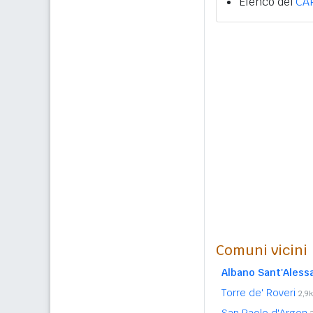
Elenco dei
CA
Comuni vicini
Albano Sant'Aless
Torre de' Roveri
2,9
San Paolo d'Argon