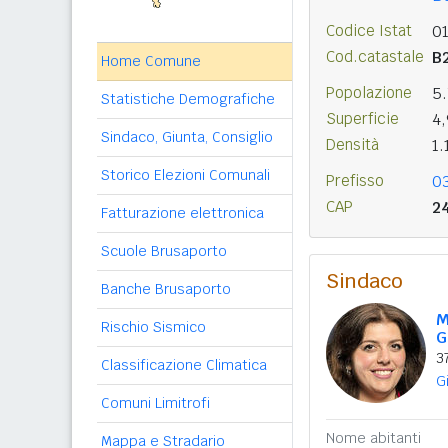
Codice Istat
0
Cod.catastale
B
Home Comune
Popolazione
5
Statistiche Demografiche
Superficie
4
Sindaco, Giunta, Consiglio
Densità
1.
Storico Elezioni Comunali
Prefisso
0
CAP
2
Fatturazione elettronica
Scuole Brusaporto
Sindaco
Banche Brusaporto
M
Rischio Sismico
G
3
Classificazione Climatica
G
Comuni Limitrofi
Nome abitanti
Mappa e Stradario