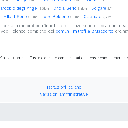
3,7km
4,8km
4,8km
5,0km
arobbio degli Angeli
Orio al Serio
Bolgare
5,3km
5,4km
5,7km
Villa di Serio
Torre Boldone
Calcinate
6,2km
6,2km
6,4km
iportati i
comuni confinanti
. Le distanze sono calcolate in linea 
 Vedi l'elenco completo dei
comuni limitrofi a Brusaporto
ordinat
definitivi saranno diffusi a dicembre con i risultati del Censimento permanent
Istituzioni Italiane
Variazioni amministrative