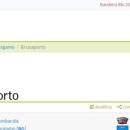
Bandiera Blu 2
Bergamo
Brusaporto
orto
Modifica
Cond
ombardia
ergamo (
BG
)