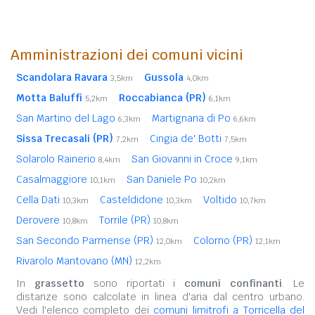
Amministrazioni dei comuni vicini
Scandolara Ravara
Gussola
3,5km
4,0km
Motta Baluffi
Roccabianca (PR)
5,2km
6,1km
San Martino del Lago
Martignana di Po
6,3km
6,6km
Sissa Trecasali (PR)
Cingia de' Botti
7,2km
7,5km
Solarolo Rainerio
San Giovanni in Croce
8,4km
9,1km
Casalmaggiore
San Daniele Po
10,1km
10,2km
Cella Dati
Casteldidone
Voltido
10,3km
10,3km
10,7km
Derovere
Torrile (PR)
10,8km
10,8km
San Secondo Parmense (PR)
Colorno (PR)
12,0km
12,1km
Rivarolo Mantovano (MN)
12,2km
In
grassetto
sono riportati i
comuni confinanti
. Le
distanze sono calcolate in linea d'aria dal centro urbano.
Vedi l'elenco completo dei
comuni limitrofi a Torricella del