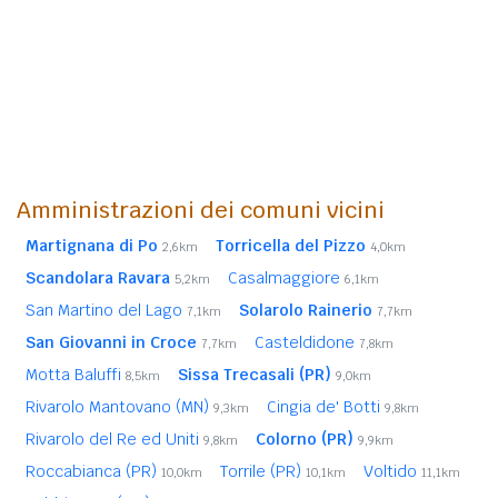
Amministrazioni dei comuni vicini
Martignana di Po
Torricella del Pizzo
2,6km
4,0km
Scandolara Ravara
Casalmaggiore
5,2km
6,1km
San Martino del Lago
Solarolo Rainerio
7,1km
7,7km
San Giovanni in Croce
Casteldidone
7,7km
7,8km
Motta Baluffi
Sissa Trecasali (PR)
8,5km
9,0km
Rivarolo Mantovano (MN)
Cingia de' Botti
9,3km
9,8km
Rivarolo del Re ed Uniti
Colorno (PR)
9,8km
9,9km
Roccabianca (PR)
Torrile (PR)
Voltido
10,0km
10,1km
11,1km