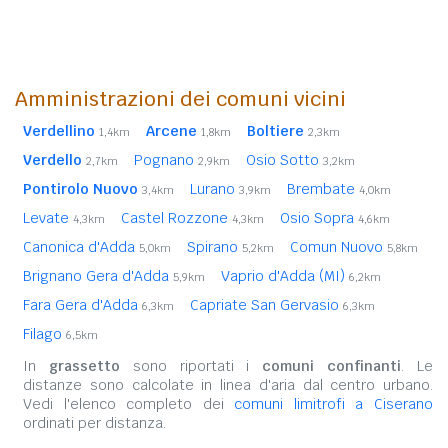
Amministrazioni dei comuni vicini
Verdellino
Arcene
Boltiere
1,4km
1,8km
2,3km
Verdello
Pognano
Osio Sotto
2,7km
2,9km
3,2km
Pontirolo Nuovo
Lurano
Brembate
3,4km
3,9km
4,0km
Levate
Castel Rozzone
Osio Sopra
4,3km
4,3km
4,6km
Canonica d'Adda
Spirano
Comun Nuovo
5,0km
5,2km
5,8km
Brignano Gera d'Adda
Vaprio d'Adda (MI)
5,9km
6,2km
Fara Gera d'Adda
Capriate San Gervasio
6,3km
6,3km
Filago
6,5km
In
grassetto
sono riportati i
comuni confinanti
. Le
distanze sono calcolate in linea d'aria dal centro urbano.
Vedi l'elenco completo dei
comuni limitrofi a Ciserano
ordinati per distanza.