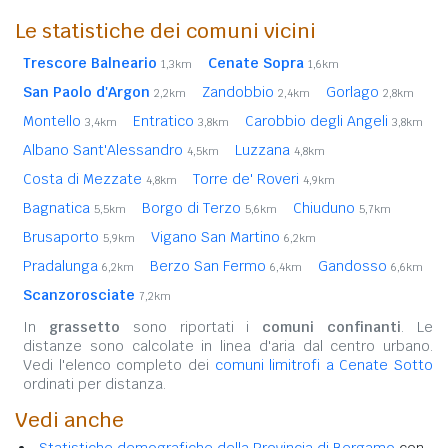
Le statistiche dei comuni vicini
Trescore Balneario
Cenate Sopra
1,3km
1,6km
San Paolo d'Argon
Zandobbio
Gorlago
2,2km
2,4km
2,8km
Montello
Entratico
Carobbio degli Angeli
3,4km
3,8km
3,8km
Albano Sant'Alessandro
Luzzana
4,5km
4,8km
Costa di Mezzate
Torre de' Roveri
4,8km
4,9km
Bagnatica
Borgo di Terzo
Chiuduno
5,5km
5,6km
5,7km
Brusaporto
Vigano San Martino
5,9km
6,2km
Pradalunga
Berzo San Fermo
Gandosso
6,2km
6,4km
6,6km
Scanzorosciate
7,2km
In
grassetto
sono riportati i
comuni confinanti
. Le
distanze sono calcolate in linea d'aria dal centro urbano.
Vedi l'elenco completo dei
comuni limitrofi a Cenate Sotto
ordinati per distanza.
Vedi anche
Statistiche demografiche della Provincia di Bergamo
con