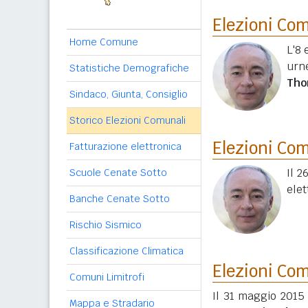
Elezioni Co
Home Comune
L'8 
urn
Statistiche Demografiche
Tho
Sindaco, Giunta, Consiglio
Storico Elezioni Comunali
Elezioni Co
Fatturazione elettronica
Il 2
Scuole Cenate Sotto
elet
Banche Cenate Sotto
Rischio Sismico
Classificazione Climatica
Elezioni Co
Comuni Limitrofi
Il 31 maggio 2015
Mappa e Stradario