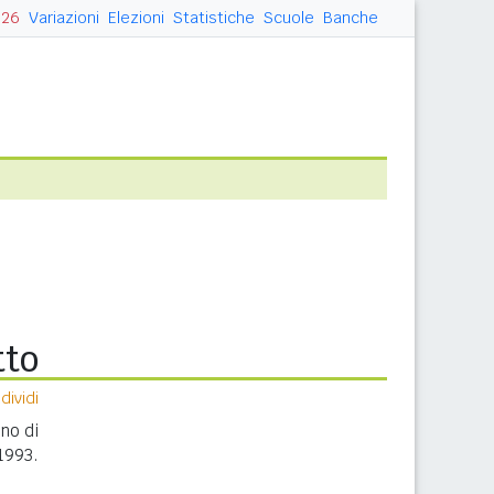
026
Variazioni
Elezioni
Statistiche
Scuole
Banche
tto
ividi
nno di
1993.