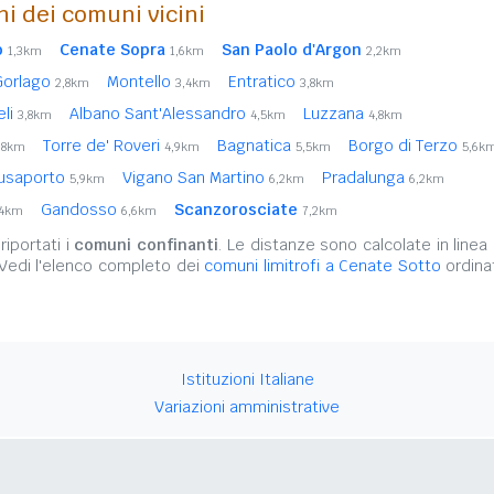
ni dei comuni vicini
o
Cenate Sopra
San Paolo d'Argon
1,3km
1,6km
2,2km
Gorlago
Montello
Entratico
2,8km
3,4km
3,8km
eli
Albano Sant'Alessandro
Luzzana
3,8km
4,5km
4,8km
Torre de' Roveri
Bagnatica
Borgo di Terzo
,8km
4,9km
5,5km
5,6k
usaporto
Vigano San Martino
Pradalunga
5,9km
6,2km
6,2km
Gandosso
Scanzorosciate
,4km
6,6km
7,2km
iportati i
comuni confinanti
. Le distanze sono calcolate in linea 
 Vedi l'elenco completo dei
comuni limitrofi a Cenate Sotto
ordina
Istituzioni Italiane
Variazioni amministrative