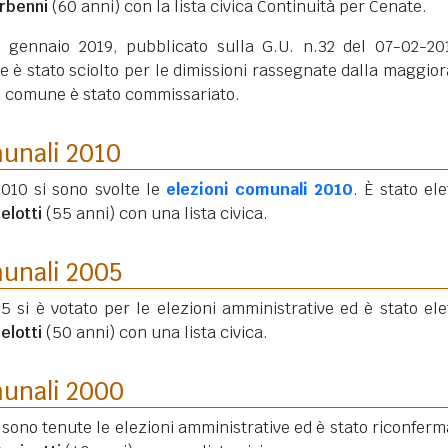
rbenni
(60 anni)
con la lista civica Continuità per Cenate.
 gennaio 2019, pubblicato sulla G.U. n.32 del 07-02-201
 è stato sciolto per le dimissioni rassegnate dalla maggio
 il comune è stato commissariato.
munali 2010
2010 si sono svolte le
elezioni comunali 2010
. È stato ele
elotti
(55 anni)
con una lista civica.
munali 2005
05 si è votato per le elezioni amministrative ed è stato elet
elotti
(50 anni)
con una lista civica.
munali 2000
i sono tenute le elezioni amministrative ed è stato riconferma