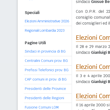
sindaco
Giosuè Be
Con D.P.R. del 22
Speciali
consiglio comunale
Elezioni Amministrative 2026
dei consiglieri ed
Regionali Lombardia 2023
Elezioni Co
Pagine Utili
Il 28 e 29 marzo 
Sindaci in provincia di BG
sindaco
Gianluigi B
Centralini Comuni prov. BG
Elezioni Co
Prefissi Telefonici prov. BG
Il 3 e 4 aprile 20
CAP comuni in prov. di BG
sindaco
Gianluigi B
Presidenti delle Province
Elezioni Co
Presidenti delle Regioni
Il 16 aprile 2000 s
Fusione Comuni LOM