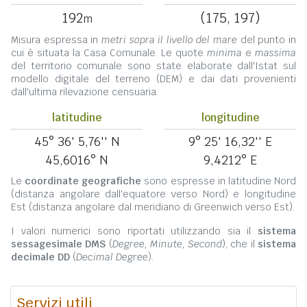
192
(175, 197)
m
Misura espressa in
metri sopra il livello del mare
del punto in
cui è situata la Casa Comunale. Le quote
minima
e
massima
del territorio comunale sono state elaborate dall'Istat sul
modello digitale del terreno (DEM) e dai dati provenienti
dall'ultima rilevazione censuaria.
latitudine
longitudine
45° 36' 5,76'' N
9° 25' 16,32'' E
45,6016° N
9,4212° E
Le
coordinate geografiche
sono espresse in latitudine Nord
(distanza angolare dall'equatore verso Nord) e longitudine
Est (distanza angolare dal meridiano di Greenwich verso Est).
I valori numerici sono riportati utilizzando sia il
sistema
sessagesimale DMS
(
Degree, Minute, Second
), che il
sistema
decimale DD
(
Decimal Degree
).
Servizi utili