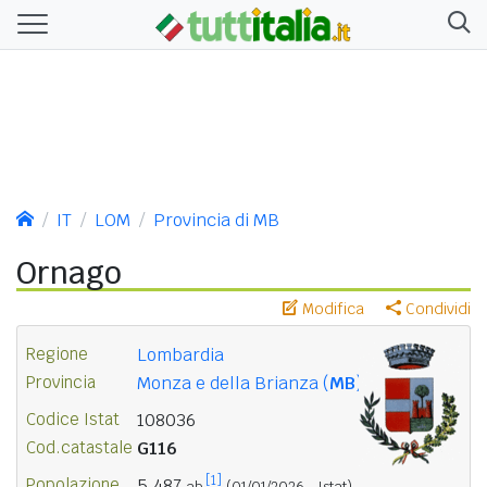
IT
LOM
Provincia di MB
Ornago
Modifica
Condividi
Regione
Lombardia
Provincia
Monza e della Brianza (
MB
)
Codice Istat
108036
Cod.catastale
G116
[1]
Popolazione
5.487
ab.
(01/01/2026 - Istat)