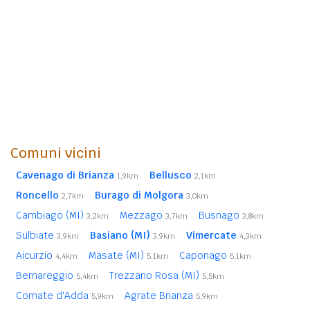
Comuni vicini
Cavenago di Brianza
Bellusco
1,9km
2,1km
Roncello
Burago di Molgora
2,7km
3,0km
Cambiago (MI)
Mezzago
Busnago
3,2km
3,7km
3,8km
Sulbiate
Basiano (MI)
Vimercate
3,9km
3,9km
4,3km
Aicurzio
Masate (MI)
Caponago
4,4km
5,1km
5,1km
Bernareggio
Trezzano Rosa (MI)
5,4km
5,5km
Cornate d'Adda
Agrate Brianza
5,9km
5,9km