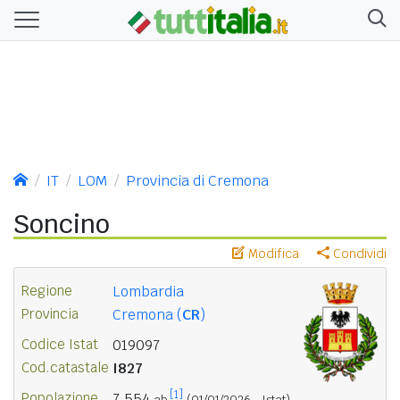
IT
LOM
Provincia di Cremona
Soncino
Modifica
Condividi
Regione
Lombardia
Provincia
Cremona (
CR
)
Codice Istat
019097
Cod.catastale
I827
[1]
Popolazione
7.554
ab.
(01/01/2026 - Istat)