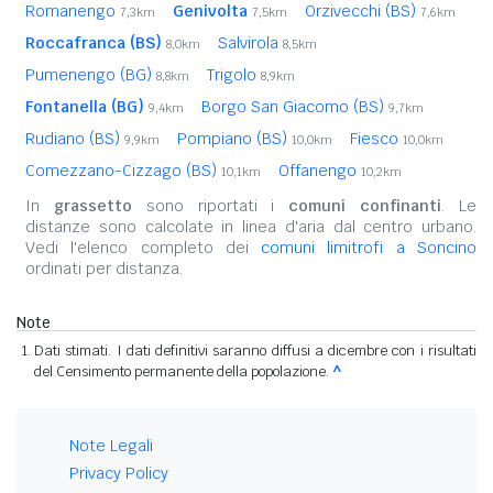
Romanengo
Genivolta
Orzivecchi (BS)
7,3km
7,5km
7,6km
Roccafranca (BS)
Salvirola
8,0km
8,5km
Pumenengo (BG)
Trigolo
8,8km
8,9km
Fontanella (BG)
Borgo San Giacomo (BS)
9,4km
9,7km
Rudiano (BS)
Pompiano (BS)
Fiesco
9,9km
10,0km
10,0km
Comezzano-Cizzago (BS)
Offanengo
10,1km
10,2km
In
grassetto
sono riportati i
comuni confinanti
. Le
distanze sono calcolate in linea d'aria dal centro urbano.
Vedi l'elenco completo dei
comuni limitrofi a Soncino
ordinati per distanza.
Note
Dati stimati. I dati definitivi saranno diffusi a dicembre con i risultati
del Censimento permanente della popolazione.
^
Note Legali
Privacy Policy