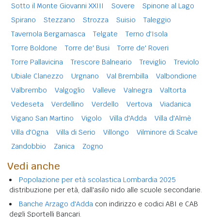
Sotto il Monte Giovanni XXIII
Sovere
Spinone al Lago
Spirano
Stezzano
Strozza
Suisio
Taleggio
Tavernola Bergamasca
Telgate
Terno d'Isola
Torre Boldone
Torre de' Busi
Torre de' Roveri
Torre Pallavicina
Trescore Balneario
Treviglio
Treviolo
Ubiale Clanezzo
Urgnano
Val Brembilla
Valbondione
Valbrembo
Valgoglio
Valleve
Valnegra
Valtorta
Vedeseta
Verdellino
Verdello
Vertova
Viadanica
Vigano San Martino
Vigolo
Villa d'Adda
Villa d'Almè
Villa d'Ogna
Villa di Serio
Villongo
Vilminore di Scalve
Zandobbio
Zanica
Zogno
Vedi anche
Popolazione per età scolastica Lombardia 2025
distribuzione per età, dall'asilo nido alle scuole secondarie.
Banche Arzago d'Adda
con indirizzo e codici ABI e CAB
degli Sportelli Bancari.