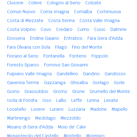
Clusone
Colere
Cologno al Serio
Colzate
Comun Nuovo
Corna Imagna
Cornalba
Cortenuova
Costa di Mezzate
Costa Serina
Costa Valle Imagna
Costa Volpino
Covo
Credaro
Curno
Cusio
Dalmine
Dossena
Endine Gaiano
Entratico
Fara Gera d'Adda
Fara Olivana con Sola
Filago
Fino del Monte
Fiorano al Serio
Fontanella
Fonteno
Foppolo
Foresto Sparso
Fornovo San Giovanni
Fuipiano Valle Imagna
Gandellino
Gandino
Gandosso
Gaverina Terme
Gazzaniga
Ghisalba
Gorlago
Gorle
Gorno
Grassobbio
Gromo
Grone
Grumello del Monte
Isola di Fondra
Isso
Lallio
Leffe
Lenna
Levate
Locatello
Lovere
Lurano
Luzzana
Madone
Mapello
Martinengo
Medolago
Mezzoldo
Misano di Gera d'Adda
Moio de' Calvi
Monasterolo del Castello
Montello
Morengo