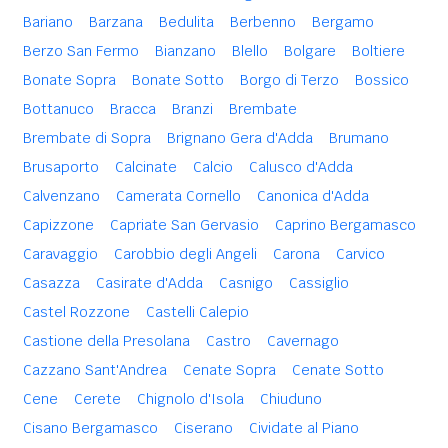
Bariano
Barzana
Bedulita
Berbenno
Bergamo
Berzo San Fermo
Bianzano
Blello
Bolgare
Boltiere
Bonate Sopra
Bonate Sotto
Borgo di Terzo
Bossico
Bottanuco
Bracca
Branzi
Brembate
Brembate di Sopra
Brignano Gera d'Adda
Brumano
Brusaporto
Calcinate
Calcio
Calusco d'Adda
Calvenzano
Camerata Cornello
Canonica d'Adda
Capizzone
Capriate San Gervasio
Caprino Bergamasco
Caravaggio
Carobbio degli Angeli
Carona
Carvico
Casazza
Casirate d'Adda
Casnigo
Cassiglio
Castel Rozzone
Castelli Calepio
Castione della Presolana
Castro
Cavernago
Cazzano Sant'Andrea
Cenate Sopra
Cenate Sotto
Cene
Cerete
Chignolo d'Isola
Chiuduno
Cisano Bergamasco
Ciserano
Cividate al Piano