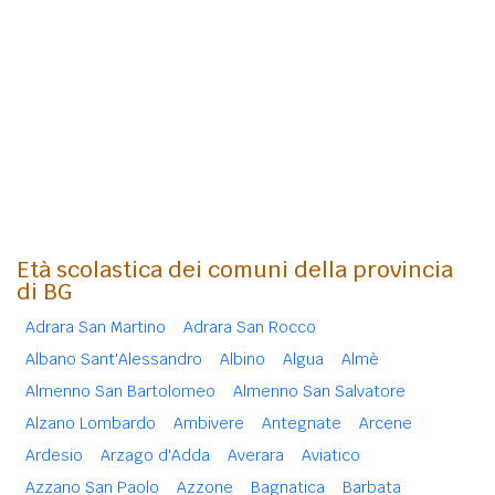
Età scolastica dei comuni della provincia
di BG
Adrara San Martino
Adrara San Rocco
Albano Sant'Alessandro
Albino
Algua
Almè
Almenno San Bartolomeo
Almenno San Salvatore
Alzano Lombardo
Ambivere
Antegnate
Arcene
Ardesio
Arzago d'Adda
Averara
Aviatico
Azzano San Paolo
Azzone
Bagnatica
Barbata