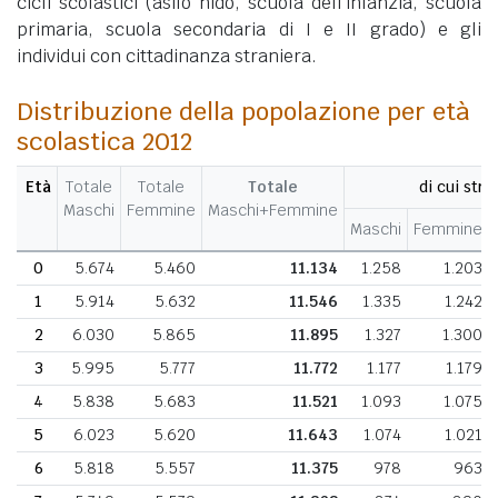
cicli scolastici (asilo nido, scuola dell'infanzia, scuola
primaria, scuola secondaria di I e II grado) e gli
individui con cittadinanza straniera.
Distribuzione della popolazione per età
scolastica 2012
Età
Totale
Totale
Totale
di cui stra
Maschi
Femmine
Maschi+Femmine
Maschi
Femmine
0
5.674
5.460
11.134
1.258
1.203
1
5.914
5.632
11.546
1.335
1.242
2
6.030
5.865
11.895
1.327
1.300
3
5.995
5.777
11.772
1.177
1.179
4
5.838
5.683
11.521
1.093
1.075
5
6.023
5.620
11.643
1.074
1.021
6
5.818
5.557
11.375
978
963