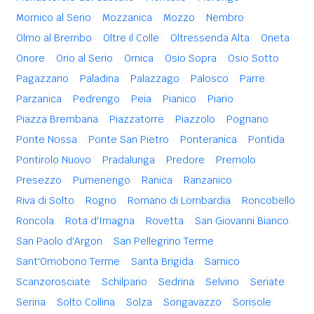
Mornico al Serio
Mozzanica
Mozzo
Nembro
Olmo al Brembo
Oltre il Colle
Oltressenda Alta
Oneta
Onore
Orio al Serio
Ornica
Osio Sopra
Osio Sotto
Pagazzano
Paladina
Palazzago
Palosco
Parre
Parzanica
Pedrengo
Peia
Pianico
Piario
Piazza Brembana
Piazzatorre
Piazzolo
Pognano
Ponte Nossa
Ponte San Pietro
Ponteranica
Pontida
Pontirolo Nuovo
Pradalunga
Predore
Premolo
Presezzo
Pumenengo
Ranica
Ranzanico
Riva di Solto
Rogno
Romano di Lombardia
Roncobello
Roncola
Rota d'Imagna
Rovetta
San Giovanni Bianco
San Paolo d'Argon
San Pellegrino Terme
Sant'Omobono Terme
Santa Brigida
Sarnico
Scanzorosciate
Schilpario
Sedrina
Selvino
Seriate
Serina
Solto Collina
Solza
Songavazzo
Sorisole