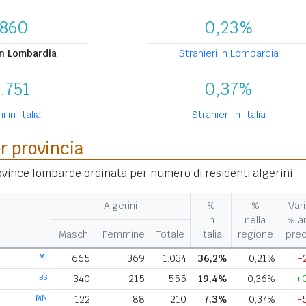
.860
0,23%
in Lombardia
Stranieri in Lombardia
.751
0,37%
i in Italia
Stranieri in Italia
er provincia
rovince lombarde ordinata per numero di residenti algerini
Algerini
%
%
Vari
in
nella
% a
Maschi
Femmine
Totale
Italia
regione
pre
MI
665
369
1.034
36,2%
0,21%
-
BS
340
215
555
19,4%
0,36%
+
MN
122
88
210
7,3%
0,37%
-