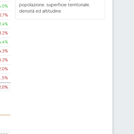
popolazione, superficie territoriale,
4,0%
densità ed altitudine.
2,7%
2,4%
3,2%
4,4%
4,3%
8,2%
2,0%
1,5%
2,0%