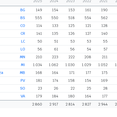
2025
2024
2023
2022
2021
BG
149
154
153
161
190
BS
555
550
518
554
562
CO
114
133
125
121
128
CR
141
135
126
127
140
LC
50
51
53
53
55
LO
56
61
56
54
57
MN
210
223
222
208
211
MI
1.034
1.062
1.030
1.029
1.052
1
za
MB
168
164
171
177
175
PV
181
174
158
154
169
SO
23
26
22
25
28
VA
179
184
180
164
177
2.860
2.917
2.814
2.827
2.944
2