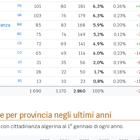
PV
101
80
181
6,3%
0,26%
+
VA
103
76
179
6,3%
0,23%
-
ianza
MB
85
83
168
5,9%
0,20%
+
BG
75
74
149
5,2%
0,12%
-
CR
72
69
141
4,9%
0,32%
+
CO
65
49
114
4,0%
0,23%
-1
LO
21
35
56
2,0%
0,19%
-
LC
28
22
50
1,7%
0,18%
-
SO
13
10
23
0,8%
0,20%
-1
1.690
1.170
2.860
100%
-
e per provincia negli ultimi anni
i con cittadinanza algerina al 1° gennaio di ogni anno.