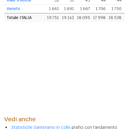
Veneto
1.661
1.691
1.667
1.706
1.750
Totale ITALIA
19.751
19.142
18.095
17.998
18.538
18
Vedi anche
Statistiche Santeramo in Colle
grafici con l'andamento