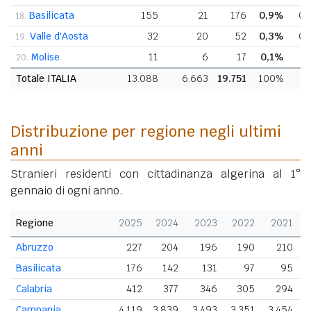
Basilicata
155
21
176
0,9%
0,
18.
Valle d'Aosta
32
20
52
0,3%
0,
19.
Molise
11
6
17
0,1%
0
20.
Totale ITALIA
13.088
6.663
19.751
100%
Distribuzione per regione negli ultimi
anni
Stranieri residenti con cittadinanza algerina al 1°
gennaio di ogni anno.
Regione
2025
2024
2023
2022
2021
Abruzzo
227
204
196
190
210
Basilicata
176
142
131
97
95
Calabria
412
377
346
305
294
Campania
4.119
3.839
3.493
3.351
3.454
3