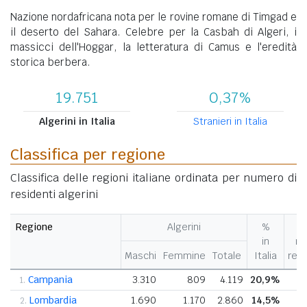
Nazione nordafricana nota per le rovine romane di Timgad e
il deserto del Sahara. Celebre per la Casbah di Algeri, i
massicci dell'Hoggar, la letteratura di Camus e l'eredità
storica berbera.
19.751
0,37%
Algerini in Italia
Stranieri in Italia
Classifica per regione
Classifica delle regioni italiane ordinata per numero di
residenti algerini
Regione
Algerini
%
in
ne
Maschi
Femmine
Totale
Italia
reg
Campania
3.310
809
4.119
20,9%
1
1.
Lombardia
1.690
1.170
2.860
14,5%
0
2.