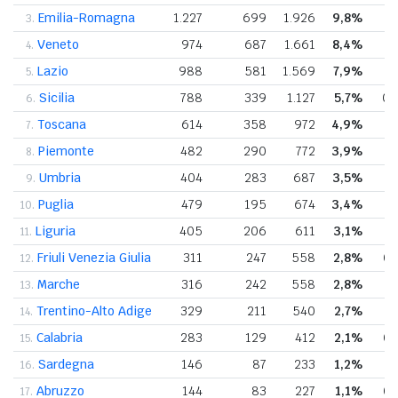
Emilia-Romagna
1.227
699
1.926
9,8%
0
3.
Veneto
974
687
1.661
8,4%
0
4.
Lazio
988
581
1.569
7,9%
0
5.
Sicilia
788
339
1.127
5,7%
0,
6.
Toscana
614
358
972
4,9%
0
7.
Piemonte
482
290
772
3,9%
0
8.
Umbria
404
283
687
3,5%
0
9.
Puglia
479
195
674
3,4%
0
10.
Liguria
405
206
611
3,1%
0
11.
Friuli Venezia Giulia
311
247
558
2,8%
0,
12.
Marche
316
242
558
2,8%
0
13.
Trentino-Alto Adige
329
211
540
2,7%
0
14.
Calabria
283
129
412
2,1%
0,
15.
Sardegna
146
87
233
1,2%
0
16.
Abruzzo
144
83
227
1,1%
0,
17.