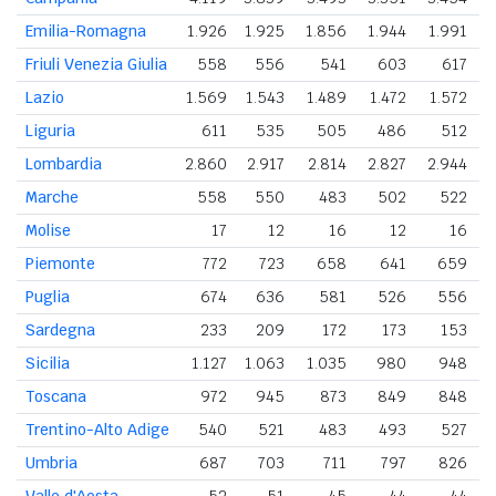
Emilia-Romagna
1.926
1.925
1.856
1.944
1.991
Friuli Venezia Giulia
558
556
541
603
617
Lazio
1.569
1.543
1.489
1.472
1.572
Liguria
611
535
505
486
512
Lombardia
2.860
2.917
2.814
2.827
2.944
Marche
558
550
483
502
522
Molise
17
12
16
12
16
Piemonte
772
723
658
641
659
Puglia
674
636
581
526
556
Sardegna
233
209
172
173
153
Sicilia
1.127
1.063
1.035
980
948
Toscana
972
945
873
849
848
Trentino-Alto Adige
540
521
483
493
527
Umbria
687
703
711
797
826
Valle d'Aosta
52
51
45
44
44