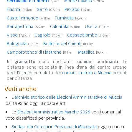
Serravalle di Chienti
Monte Cavallo
7,5km
10,3km
Fiastra
Sefro
Pioraco
10,4km
10,6km
11,9km
Castelraimondo
Fiuminata
14,1km
14,9km
Serrapetrona
Caldarola
Ussita
15,9km
16,1km
17,0km
Visso
Gagliole
Cessapalombo
17,3km
17,5km
17,6km
Bolognola
Belforte del Chienti
17,9km
18,7km
Camporotondo di Fiastrone
Matelica
18,9km
19,4km
In
grassetto
sono riportati i
comuni confinanti
. Le
distanze sono calcolate in linea d'aria dal centro urbano.
Vedi l'elenco completo dei
comuni limitrofi a Muccia
ordinati
per distanza.
Vedi anche
L'
archivio storico delle Elezioni Amministrative di Muccia
dal 1993 ad oggi. Sindaci eletti.
Le
Elezioni Amministrative Marche 2026
con i comuni al
voto classificati per provincia.
Sindaci dei Comuni in Provincia di Macerata
oggi in carica