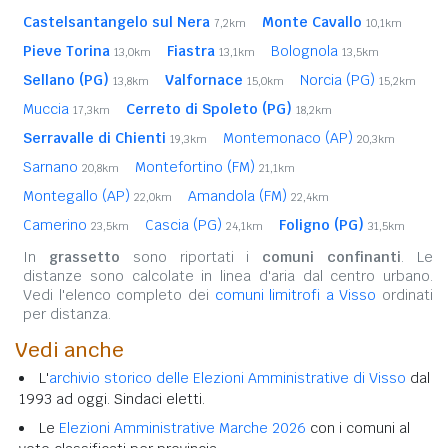
Castelsantangelo sul Nera
Monte Cavallo
7,2km
10,1km
Pieve Torina
Fiastra
Bolognola
13,0km
13,1km
13,5km
Sellano (PG)
Valfornace
Norcia (PG)
13,8km
15,0km
15,2km
Muccia
Cerreto di Spoleto (PG)
17,3km
18,2km
Serravalle di Chienti
Montemonaco (AP)
19,3km
20,3km
Sarnano
Montefortino (FM)
20,8km
21,1km
Montegallo (AP)
Amandola (FM)
22,0km
22,4km
Camerino
Cascia (PG)
Foligno (PG)
23,5km
24,1km
31,5km
In
grassetto
sono riportati i
comuni confinanti
. Le
distanze sono calcolate in linea d'aria dal centro urbano.
Vedi l'elenco completo dei
comuni limitrofi a Visso
ordinati
per distanza.
Vedi anche
L'
archivio storico delle Elezioni Amministrative di Visso
dal
1993 ad oggi. Sindaci eletti.
Le
Elezioni Amministrative Marche 2026
con i comuni al