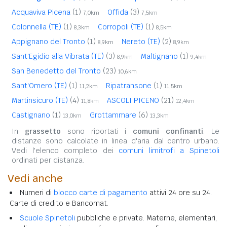
Acquaviva Picena
(1)
Offida
(3)
7,0km
7,5km
Colonnella (TE)
(1)
Corropoli (TE)
(1)
8,3km
8,5km
Appignano del Tronto
(1)
Nereto (TE)
(2)
8,9km
8,9km
Sant'Egidio alla Vibrata (TE)
(3)
Maltignano
(1)
8,9km
9,4km
San Benedetto del Tronto
(23)
10,6km
Sant'Omero (TE)
(1)
Ripatransone
(1)
11,2km
11,5km
Martinsicuro (TE)
(4)
ASCOLI PICENO
(21)
11,8km
12,4km
Castignano
(1)
Grottammare
(6)
13,0km
13,3km
In
grassetto
sono riportati i
comuni confinanti
. Le
distanze sono calcolate in linea d'aria dal centro urbano.
Vedi l'elenco completo dei
comuni limitrofi a Spinetoli
ordinati per distanza.
Vedi anche
Numeri di
blocco carte di pagamento
attivi 24 ore su 24.
Carte di credito e Bancomat.
Scuole Spinetoli
pubbliche e private. Materne, elementari,