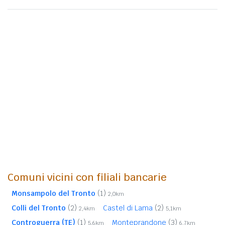
Comuni vicini con filiali bancarie
Monsampolo del Tronto
(1)
2,0km
Colli del Tronto
(2)
Castel di Lama
(2)
2,4km
5,1km
Controguerra (TE)
(1)
Monteprandone
(3)
5,6km
6,7km