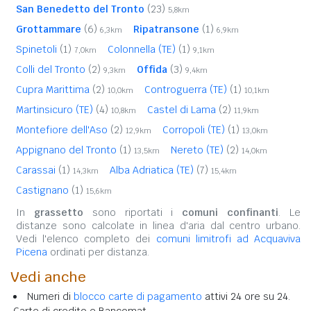
San Benedetto del Tronto
(23)
5,8km
Grottammare
(6)
Ripatransone
(1)
6,3km
6,9km
Spinetoli
(1)
Colonnella (TE)
(1)
7,0km
9,1km
Colli del Tronto
(2)
Offida
(3)
9,3km
9,4km
Cupra Marittima
(2)
Controguerra (TE)
(1)
10,0km
10,1km
Martinsicuro (TE)
(4)
Castel di Lama
(2)
10,8km
11,9km
Montefiore dell'Aso
(2)
Corropoli (TE)
(1)
12,9km
13,0km
Appignano del Tronto
(1)
Nereto (TE)
(2)
13,5km
14,0km
Carassai
(1)
Alba Adriatica (TE)
(7)
14,3km
15,4km
Castignano
(1)
15,6km
In
grassetto
sono riportati i
comuni confinanti
. Le
distanze sono calcolate in linea d'aria dal centro urbano.
Vedi l'elenco completo dei
comuni limitrofi ad Acquaviva
Picena
ordinati per distanza.
Vedi anche
Numeri di
blocco carte di pagamento
attivi 24 ore su 24.
Carte di credito e Bancomat.