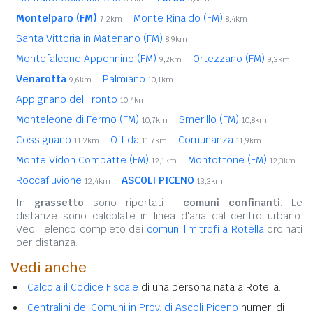
Montelparo (FM)
Monte Rinaldo (FM)
7,2km
8,4km
Santa Vittoria in Matenano (FM)
8,9km
Montefalcone Appennino (FM)
Ortezzano (FM)
9,2km
9,3km
Venarotta
Palmiano
9,6km
10,1km
Appignano del Tronto
10,4km
Monteleone di Fermo (FM)
Smerillo (FM)
10,7km
10,8km
Cossignano
Offida
Comunanza
11,2km
11,7km
11,9km
Monte Vidon Combatte (FM)
Montottone (FM)
12,1km
12,3km
Roccafluvione
ASCOLI PICENO
12,4km
13,3km
In
grassetto
sono riportati i
comuni confinanti
. Le
distanze sono calcolate in linea d'aria dal centro urbano.
Vedi l'elenco completo dei
comuni limitrofi a Rotella
ordinati
per distanza.
Vedi anche
Calcola il Codice Fiscale
di una persona nata a Rotella.
Centralini dei Comuni in Prov. di Ascoli Piceno
numeri di