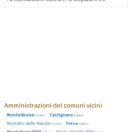
Amministrazioni dei comuni vicini
Montedinove
Castignano
3,1km
5,6km
Montalto delle Marche
Force
5,7km
5,8km
Montelparo (FM)
Monte Rinaldo (FM)