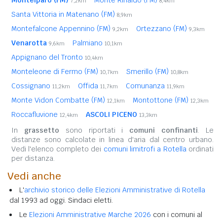
7,2km
8,4km
Santa Vittoria in Matenano (FM)
8,9km
Montefalcone Appennino (FM)
Ortezzano (FM)
9,2km
9,3km
Venarotta
Palmiano
9,6km
10,1km
Appignano del Tronto
10,4km
Monteleone di Fermo (FM)
Smerillo (FM)
10,7km
10,8km
Cossignano
Offida
Comunanza
11,2km
11,7km
11,9km
Monte Vidon Combatte (FM)
Montottone (FM)
12,1km
12,3km
Roccafluvione
ASCOLI PICENO
12,4km
13,3km
In
grassetto
sono riportati i
comuni confinanti
. Le
distanze sono calcolate in linea d'aria dal centro urbano.
Vedi l'elenco completo dei
comuni limitrofi a Rotella
ordinati
per distanza.
Vedi anche
L'
archivio storico delle Elezioni Amministrative di Rotella
dal 1993 ad oggi. Sindaci eletti.
Le
Elezioni Amministrative Marche 2026
con i comuni al