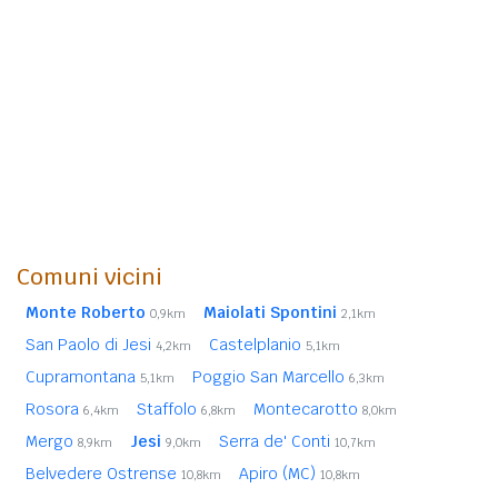
Comuni vicini
Monte Roberto
Maiolati Spontini
0,9km
2,1km
San Paolo di Jesi
Castelplanio
4,2km
5,1km
Cupramontana
Poggio San Marcello
5,1km
6,3km
Rosora
Staffolo
Montecarotto
6,4km
6,8km
8,0km
Mergo
Jesi
Serra de' Conti
8,9km
9,0km
10,7km
Belvedere Ostrense
Apiro (MC)
10,8km
10,8km