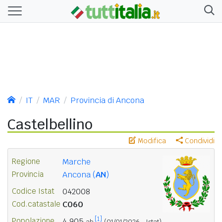
IT
MAR
Provincia di Ancona
Castelbellino
Modifica
Condividi
Regione
Marche
Provincia
Ancona (
AN
)
Codice Istat
042008
Cod.catastale
C060
[1]
Popolazione
4.905
ab.
(01/01/2026 - Istat)