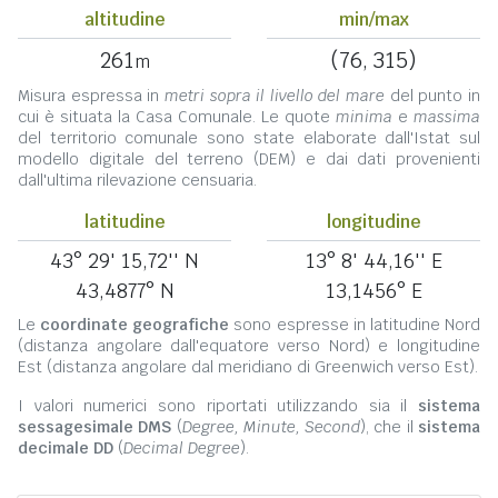
altitudine
min/max
261
(76, 315)
m
Misura espressa in
metri sopra il livello del mare
del punto in
cui è situata la Casa Comunale. Le quote
minima
e
massima
del territorio comunale sono state elaborate dall'Istat sul
modello digitale del terreno (DEM) e dai dati provenienti
dall'ultima rilevazione censuaria.
latitudine
longitudine
43° 29' 15,72'' N
13° 8' 44,16'' E
43,4877° N
13,1456° E
Le
coordinate geografiche
sono espresse in latitudine Nord
(distanza angolare dall'equatore verso Nord) e longitudine
Est (distanza angolare dal meridiano di Greenwich verso Est).
I valori numerici sono riportati utilizzando sia il
sistema
sessagesimale DMS
(
Degree, Minute, Second
), che il
sistema
decimale DD
(
Decimal Degree
).