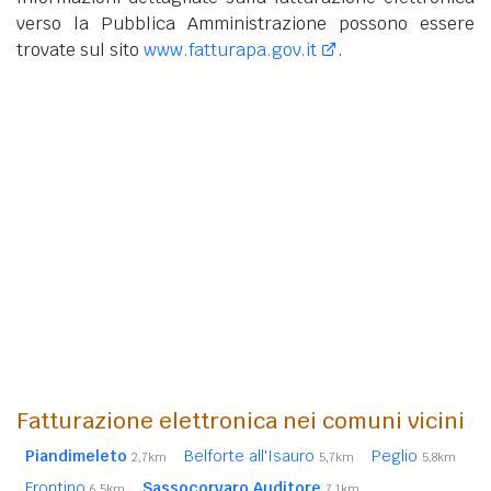
verso la Pubblica Amministrazione possono essere
trovate sul sito
www.fatturapa.gov.it
.
Fatturazione elettronica nei comuni vicini
Piandimeleto
Belforte all'Isauro
Peglio
2,7km
5,7km
5,8km
Frontino
Sassocorvaro Auditore
6,5km
7,1km