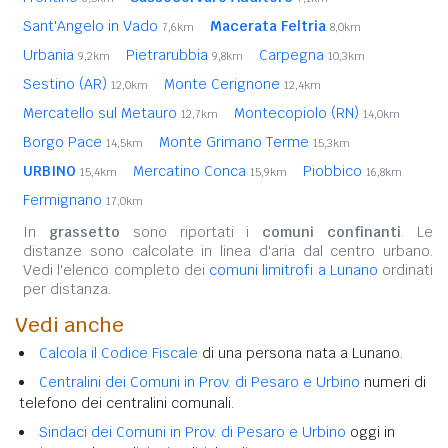
Sant'Angelo in Vado
Macerata Feltria
7,6km
8,0km
Urbania
Pietrarubbia
Carpegna
9,2km
9,8km
10,3km
Sestino (AR)
Monte Cerignone
12,0km
12,4km
Mercatello sul Metauro
Montecopiolo (RN)
12,7km
14,0km
Borgo Pace
Monte Grimano Terme
14,5km
15,3km
URBINO
Mercatino Conca
Piobbico
15,4km
15,9km
16,8km
Fermignano
17,0km
In
grassetto
sono riportati i
comuni confinanti
. Le
distanze sono calcolate in linea d'aria dal centro urbano.
Vedi l'elenco completo dei
comuni limitrofi a Lunano
ordinati
per distanza.
Vedi anche
Calcola il Codice Fiscale
di una persona nata a Lunano.
Centralini dei Comuni in Prov. di Pesaro e Urbino
numeri di
telefono dei centralini comunali.
Sindaci dei Comuni in Prov. di Pesaro e Urbino
oggi in