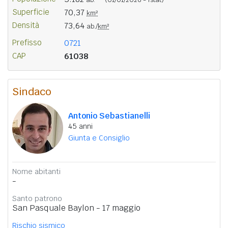
Superficie
70,37
km²
Densità
73,64
ab./
km²
Prefisso
0721
CAP
61038
Sindaco
Antonio Sebastianelli
45 anni
Giunta e Consiglio
Nome abitanti
-
Santo patrono
San Pasquale Baylon - 17 maggio
Rischio sismico