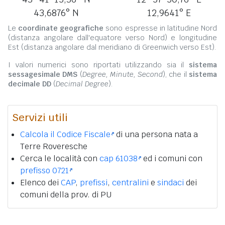
43,6876° N
12,9641° E
Le
coordinate geografiche
sono espresse in latitudine Nord
(distanza angolare dall'equatore verso Nord) e longitudine
Est (distanza angolare dal meridiano di Greenwich verso Est).
I valori numerici sono riportati utilizzando sia il
sistema
sessagesimale DMS
(
Degree, Minute, Second
), che il
sistema
decimale DD
(
Decimal Degree
).
Servizi utili
Calcola il Codice Fiscale
di una persona nata a
Terre Roveresche
Cerca le località con
cap 61038
ed i comuni con
prefisso 0721
Elenco dei
CAP
,
prefissi
,
centralini
e
sindaci
dei
comuni della prov. di PU