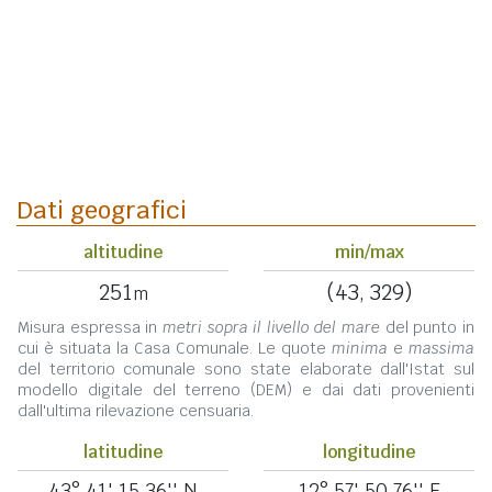
Dati geografici
altitudine
min/max
251
(43, 329)
m
Misura espressa in
metri sopra il livello del mare
del punto in
cui è situata la Casa Comunale. Le quote
minima
e
massima
del territorio comunale sono state elaborate dall'Istat sul
modello digitale del terreno (DEM) e dai dati provenienti
dall'ultima rilevazione censuaria.
latitudine
longitudine
43° 41' 15,36'' N
12° 57' 50,76'' E