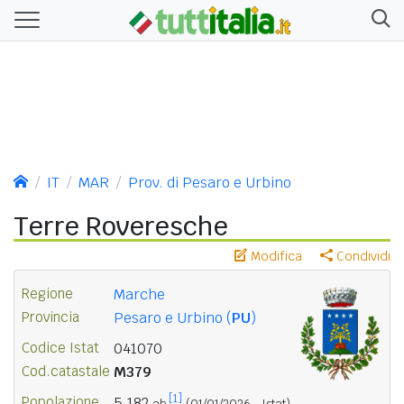
IT
MAR
Prov. di Pesaro e Urbino
Terre Roveresche
Modifica
Condividi
Regione
Marche
Provincia
Pesaro e Urbino (
PU
)
Codice Istat
041070
Cod.catastale
M379
[1]
Popolazione
5.182
ab.
(01/01/2026 - Istat)