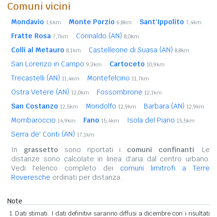
Comuni vicini
Mondavio
Monte Porzio
Sant'Ippolito
1,6km
6,8km
7,4km
Fratte Rosa
Corinaldo (AN)
7,7km
8,0km
Colli al Metauro
Castelleone di Suasa (AN)
8,1km
8,8km
San Lorenzo in Campo
Cartoceto
9,3km
10,9km
Trecastelli (AN)
Montefelcino
11,4km
11,7km
Ostra Vetere (AN)
Fossombrone
12,0km
12,1km
San Costanzo
Mondolfo
Barbara (AN)
12,5km
12,9km
12,9km
Mombaroccio
Fano
Isola del Piano
14,9km
15,4km
15,5km
Serra de' Conti (AN)
17,1km
In
grassetto
sono riportati i
comuni confinanti
. Le
distanze sono calcolate in linea d'aria dal centro urbano.
Vedi l'elenco completo dei
comuni limitrofi a Terre
Roveresche
ordinati per distanza.
Note
Dati stimati. I dati definitivi saranno diffusi a dicembre con i risultati