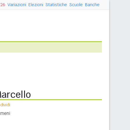
026
Variazioni
Elezioni
Statistiche
Scuole
Banche
arcello
ividi
nomeni
.