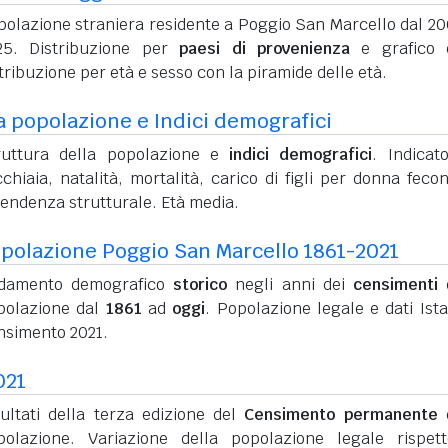
polazione straniera residente a Poggio San Marcello dal 20
25. Distribuzione per
paesi di provenienza
e grafico d
tribuzione per età e sesso con la piramide delle età.
a popolazione e Indici demografici
ruttura della popolazione e
indici demografici
. Indicato
chiaia, natalità, mortalità, carico di figli per donna feco
pendenza strutturale. Età media.
polazione Poggio San Marcello 1861-2021
damento demografico
storico
negli anni dei
censimenti
d
polazione dal
1861
ad
oggi
. Popolazione legale e dati Ista
nsimento 2021.
021
sultati della terza edizione del
Censimento permanente
d
polazione. Variazione della popolazione legale rispet