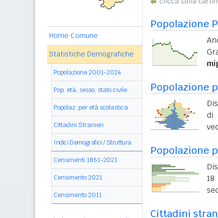
clicca sulla carti
Popolazione P
Home Comune
An
Gr
Statistiche Demografiche
mi
Popolazione 2001-2024
Popolazione pe
Pop. età, sesso, stato civile
Di
Popolaz. per età scolastica
di 
Cittadini Stranieri
ved
Indici Demografici / Struttura
Popolazione p
Censimenti 1861-2021
Dis
Censimento 2021
18 
sec
Censimento 2011
Cittadini stra