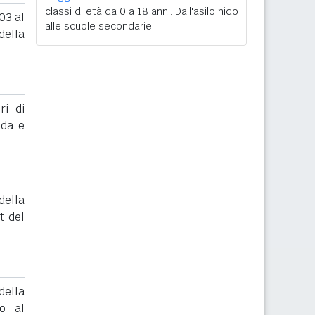
classi di età da 0 a 18 anni. Dall'asilo nido
03 al
alle scuole secondarie.
ella
ri di
nda e
ella
t del
ella
to al