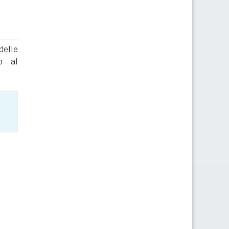
delle
to al