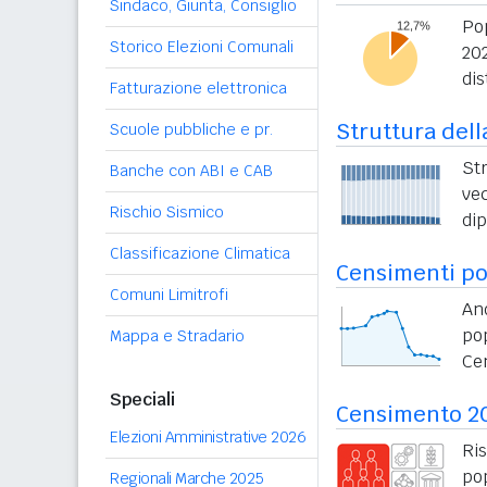
Sindaco, Giunta, Consiglio
Po
Storico Elezioni Comunali
20
dis
Fatturazione elettronica
Struttura dell
Scuole pubbliche e pr.
St
Banche con ABI e CAB
vec
Rischio Sismico
di
Classificazione Climatica
Censimenti po
Comuni Limitrofi
An
po
Mappa e Stradario
Ce
Speciali
Censimento 2
Elezioni Amministrative 2026
Ri
po
Regionali Marche 2025