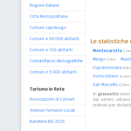
Regioni italiane
Città Metropolitane
Comuni capoluogo
Comuni
>
60.000 abitanti
Le statistiche
Comuni
<
150 abitanti
Montecarotto
2,1k
Mergo
Maiol
5,2km
Comuni/fasce demografiche
Cupramontana
8,0k
Comuni
<
5.000 abitanti
Ostra Vetere
10,4km
San Marcello
12,9km
Turismo in Rete
In
grassetto
sono r
Associazioni di Comuni
dal centro urbano
ordinati per distanz
Itinerari Tematici Locali
Bandiera Blu 2025