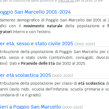
na per le statistiche delle province e
freccia su
per la prov. di AN
oggio San Marcello 2001-2024
damento demografico di Poggio San Marcello dal 2001 al 
afici con il
movimento naturale
della popolazione e
f
gratori
interni e con l'estero.
r età, sesso e stato civile 2025
(2002-2025)
stribuzione della popolazione di Poggio San Marcello per c
età, sesso e stato civile (celibi/nubili, coniugati, divorzi
ovi). Dati e
Piramide delle Età
dal 2002 al 2025.
er età scolastica 2025
(2002-2025)
tribuzione della popolazione per classi di
età scolastica
da
anni (asilo nido, scuola dell'infanzia, scuola primaria e s
ondaria di I e II grado).
nieri a Poggio San Marcello
(2003-2025)