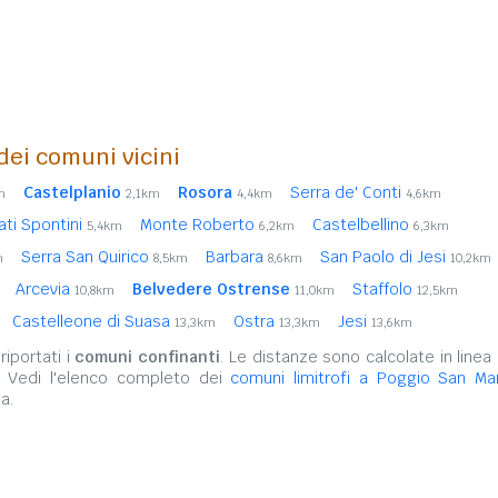
 dei comuni vicini
Castelplanio
Rosora
Serra de' Conti
m
2,1km
4,4km
4,6km
ati Spontini
Monte Roberto
Castelbellino
5,4km
6,2km
6,3km
Serra San Quirico
Barbara
San Paolo di Jesi
m
8,5km
8,6km
10,2km
Arcevia
Belvedere Ostrense
Staffolo
10,8km
11,0km
12,5km
Castelleone di Suasa
Ostra
Jesi
13,3km
13,3km
13,6km
iportati i
comuni confinanti
. Le distanze sono calcolate in linea 
. Vedi l'elenco completo dei
comuni limitrofi a Poggio San Mar
a.