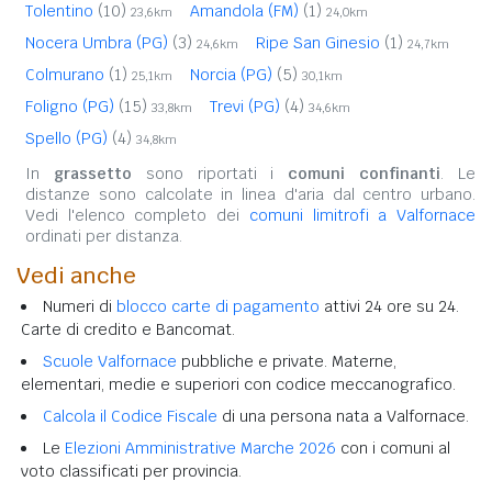
Tolentino
(10)
Amandola (FM)
(1)
23,6km
24,0km
Nocera Umbra (PG)
(3)
Ripe San Ginesio
(1)
24,6km
24,7km
Colmurano
(1)
Norcia (PG)
(5)
25,1km
30,1km
Foligno (PG)
(15)
Trevi (PG)
(4)
33,8km
34,6km
Spello (PG)
(4)
34,8km
In
grassetto
sono riportati i
comuni confinanti
. Le
distanze sono calcolate in linea d'aria dal centro urbano.
Vedi l'elenco completo dei
comuni limitrofi a Valfornace
ordinati per distanza.
Vedi anche
Numeri di
blocco carte di pagamento
attivi 24 ore su 24.
Carte di credito e Bancomat.
Scuole Valfornace
pubbliche e private. Materne,
elementari, medie e superiori con codice meccanografico.
Calcola il Codice Fiscale
di una persona nata a Valfornace.
Le
Elezioni Amministrative Marche 2026
con i comuni al
voto classificati per provincia.