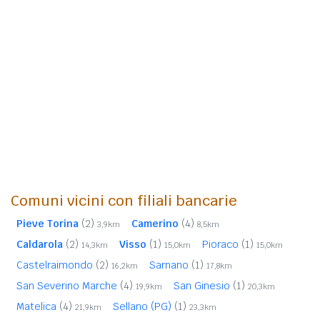
Comuni vicini con filiali bancarie
Pieve Torina
(2)
Camerino
(4)
3,9km
8,5km
Caldarola
(2)
Visso
(1)
Pioraco
(1)
14,3km
15,0km
15,0km
Castelraimondo
(2)
Sarnano
(1)
16,2km
17,8km
San Severino Marche
(4)
San Ginesio
(1)
19,9km
20,3km
Matelica
(4)
Sellano (PG)
(1)
21,9km
23,3km