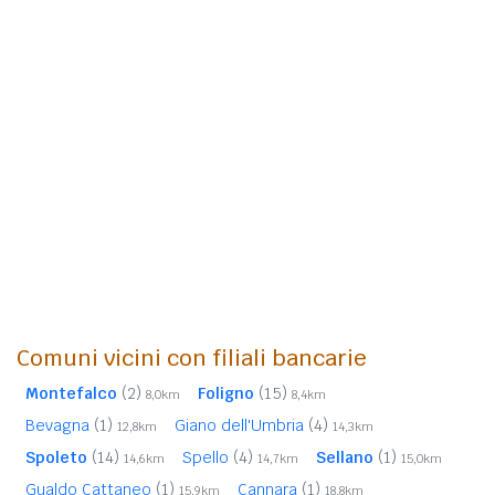
Comuni vicini con filiali bancarie
Montefalco
(2)
Foligno
(15)
8,0km
8,4km
Bevagna
(1)
Giano dell'Umbria
(4)
12,8km
14,3km
Spoleto
(14)
Spello
(4)
Sellano
(1)
14,6km
14,7km
15,0km
Gualdo Cattaneo
(1)
Cannara
(1)
15,9km
18,8km