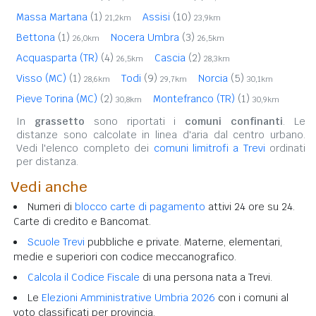
Massa Martana
(1)
Assisi
(10)
21,2km
23,9km
Bettona
(1)
Nocera Umbra
(3)
26,0km
26,5km
Acquasparta (TR)
(4)
Cascia
(2)
26,5km
28,3km
Visso (MC)
(1)
Todi
(9)
Norcia
(5)
28,6km
29,7km
30,1km
Pieve Torina (MC)
(2)
Montefranco (TR)
(1)
30,8km
30,9km
In
grassetto
sono riportati i
comuni confinanti
. Le
distanze sono calcolate in linea d'aria dal centro urbano.
Vedi l'elenco completo dei
comuni limitrofi a Trevi
ordinati
per distanza.
Vedi anche
Numeri di
blocco carte di pagamento
attivi 24 ore su 24.
Carte di credito e Bancomat.
Scuole Trevi
pubbliche e private. Materne, elementari,
medie e superiori con codice meccanografico.
Calcola il Codice Fiscale
di una persona nata a Trevi.
Le
Elezioni Amministrative Umbria 2026
con i comuni al
voto classificati per provincia.