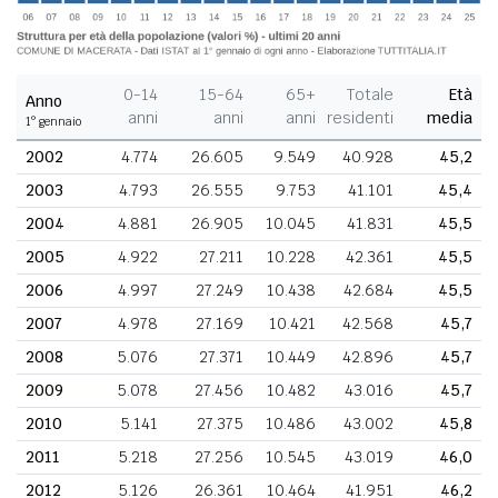
0-14
15-64
65+
Totale
Età
Anno
anni
anni
anni
residenti
media
1° gennaio
2002
4.774
26.605
9.549
40.928
45,2
2003
4.793
26.555
9.753
41.101
45,4
2004
4.881
26.905
10.045
41.831
45,5
2005
4.922
27.211
10.228
42.361
45,5
2006
4.997
27.249
10.438
42.684
45,5
2007
4.978
27.169
10.421
42.568
45,7
2008
5.076
27.371
10.449
42.896
45,7
2009
5.078
27.456
10.482
43.016
45,7
2010
5.141
27.375
10.486
43.002
45,8
2011
5.218
27.256
10.545
43.019
46,0
2012
5.126
26.361
10.464
41.951
46,2