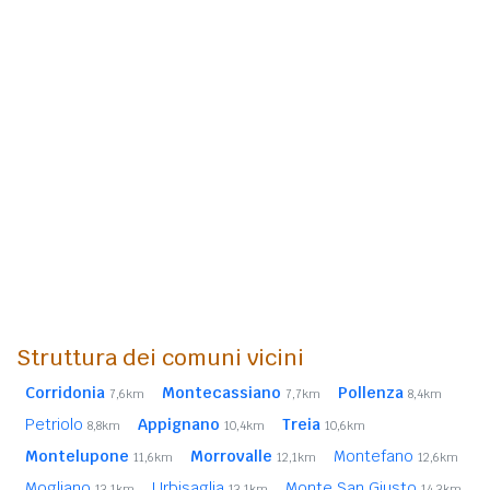
Struttura dei comuni vicini
Corridonia
Montecassiano
Pollenza
7,6km
7,7km
8,4km
Petriolo
Appignano
Treia
8,8km
10,4km
10,6km
Montelupone
Morrovalle
Montefano
11,6km
12,1km
12,6km
Mogliano
Urbisaglia
Monte San Giusto
13,1km
13,1km
14,3km