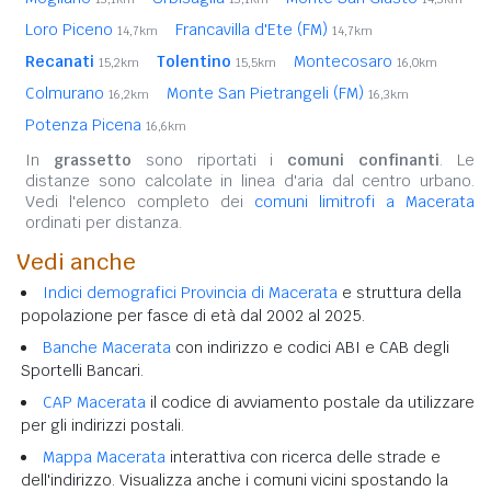
Loro Piceno
Francavilla d'Ete (FM)
14,7km
14,7km
Recanati
Tolentino
Montecosaro
15,2km
15,5km
16,0km
Colmurano
Monte San Pietrangeli (FM)
16,2km
16,3km
Potenza Picena
16,6km
In
grassetto
sono riportati i
comuni confinanti
. Le
distanze sono calcolate in linea d'aria dal centro urbano.
Vedi l'elenco completo dei
comuni limitrofi a Macerata
ordinati per distanza.
Vedi anche
Indici demografici Provincia di Macerata
e struttura della
popolazione per fasce di età dal 2002 al 2025.
Banche Macerata
con indirizzo e codici ABI e CAB degli
Sportelli Bancari.
CAP Macerata
il codice di avviamento postale da utilizzare
per gli indirizzi postali.
Mappa Macerata
interattiva con ricerca delle strade e
dell'indirizzo. Visualizza anche i comuni vicini spostando la