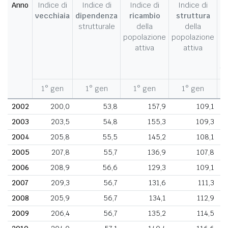
Anno
Indice di
Indice di
Indice di
Indice di
I
vecchiaia
dipendenza
ricambio
struttura
strutturale
della
della
c
popolazione
popolazione
d
attiva
attiva
d
fe
1° gen
1° gen
1° gen
1° gen
1
2002
200,0
53,8
157,9
109,1
2003
203,5
54,8
155,3
109,3
2004
205,8
55,5
145,2
108,1
2005
207,8
55,7
136,9
107,8
2006
208,9
56,6
129,3
109,1
2007
209,3
56,7
131,6
111,3
2008
205,9
56,7
134,1
112,9
2009
206,4
56,7
135,2
114,5