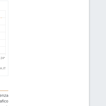
renza
afico