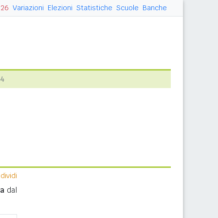
026
Variazioni
Elezioni
Statistiche
Scuole
Banche
24
ividi
ma
dal