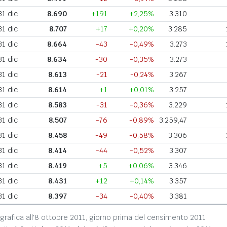
31 dic
8.690
+191
+2,25%
3.310
31 dic
8.707
+17
+0,20%
3.285
31 dic
8.664
-43
-0,49%
3.273
31 dic
8.634
-30
-0,35%
3.273
31 dic
8.613
-21
-0,24%
3.267
31 dic
8.614
+1
+0,01%
3.257
31 dic
8.583
-31
-0,36%
3.229
31 dic
8.507
-76
-0,89%
3.259,47
31 dic
8.458
-49
-0,58%
3.306
31 dic
8.414
-44
-0,52%
3.307
31 dic
8.419
+5
+0,06%
3.346
31 dic
8.431
+12
+0,14%
3.357
31 dic
8.397
-34
-0,40%
3.381
grafica all'8 ottobre 2011, giorno prima del censimento 2011