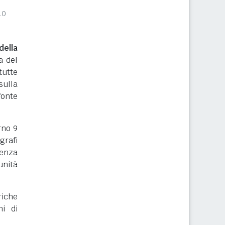
10
ella
a del
tutte
sulla
onte
orno 9
grafi
renza
nità
riche
ni di