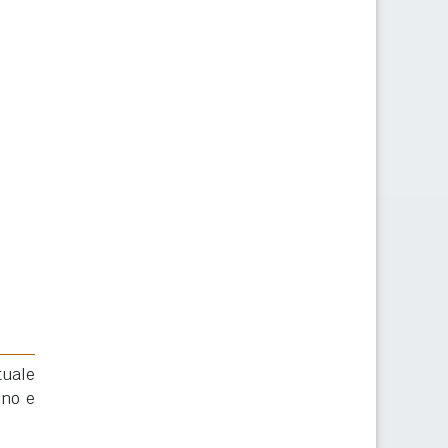
tuale
eno e