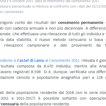
sita il 9 ottobre 2011, data di riferimento del censimento 2011
soluta e percentuale si riferisce al confronto con i dati del 31/12/20
ost-censimento
engono conto dei risultati del
censimento permanente d
vati con cadenza annuale e non più decennale. A differenz
nale, che effettuava una rilevazione di tutti gli individui e 
na data stabilita, il nuovo metodo censuario si basa 
i rilevazioni campionarie e dati provenienti da f
sidente a
Castel di Lama
al Censimento 2011
, rilevata il gi
 risultata composta da
8.470
individui, mentre alle Ana
tavano registrati
8.598
. Si è, dunque, verificata una diffe
olazione censita
e
popolazione anagrafica
pari a
128
u
dati della popolazione residente dal 2018 con le serie sto
-2011 e 2011-2017) è possibile soltanto con operazio
ercensuaria
della popolazione residente.