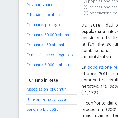
(²) popolazione cen
Regioni italiane
(³) la variazione as
(*) popolazione p
Città Metropolitane
Comuni capoluogo
Dal
2018
i dati t
popolazione
, rile
Comuni
>
60.000 abitanti
censimento tradizio
le famiglie ad u
Comuni
<
150 abitanti
combinazione d
Comuni/fasce demografiche
amministrativa.
Comuni
<
5.000 abitanti
La
popolazione re
ottobre 2011, è
comunali ne risul
Turismo in Rete
negativa fra
pop
Associazioni di Comuni
(-1,49%).
Itinerari Tematici Locali
Il confronto dei 
precedenti (2001
Bandiera Blu 2025
ricostruzione int