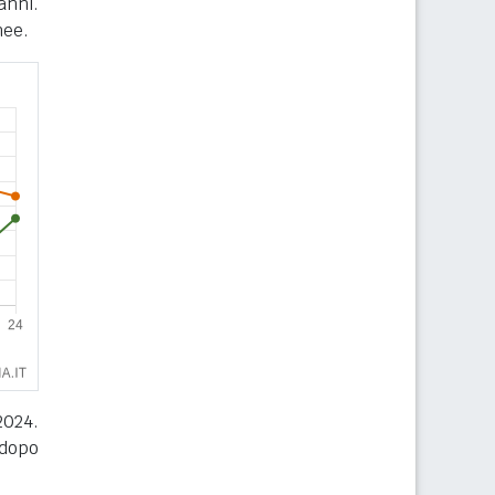
anni.
nee.
2024.
 dopo