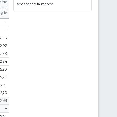
edia
spostando la mappa.
enti
iglia
-
-
2,89
2,92
2,88
2,84
2,79
2,75
2,71
2,70
2,66
-
2,61