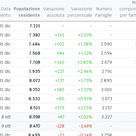
M
Data
Popolazione
Variazione
Variazione
Numero
compon
mento
residente
assoluta
percentuale
Famiglie
per fam
31 dic
7.221
-
-
-
31 dic
7.382
+161
+2,23%
-
31 dic
7.484
+102
+1,38%
2.590
31 dic
7.568
+84
+1,12%
2.594
31 dic
7.708
+140
+1,85%
2.679
31 dic
7.935
+227
+2,94%
2.791
31 dic
8.072
+137
+1,73%
2.895
31 dic
8.252
+180
+2,23%
3.001
31 dic
8.332
+80
+0,97%
3.073
31 dic
8.511
+179
+2,15%
3.157
8 ott
8.598
+87
+1,02%
3.227
9 ott
8.470
-128
-1,49%
-
31 dic
8.499
-12
-0,14%
3.258