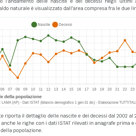
o l'andamento delle nascite e dei decessi negli ultimi 
ldo naturale è visualizzato dall'area compresa fra le due li
 riporta il dettaglio delle nascite e dei decessi dal 2002 al 
anche le righe con i dati ISTAT rilevati in anagrafe prima e
 della popolazione.