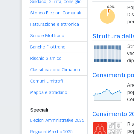
Sindaco, Giunta, Consiglio
Po
Storico Elezioni Comunali
Di
per
Fatturazione elettronica
Struttura dell
Scuole Filottrano
St
Banche Filottrano
vec
Rischio Sismico
di
Classificazione Climatica
Censimenti po
Comuni Limitrofi
An
po
Mappa e Stradario
Ce
Speciali
Censimento 2
Elezioni Amministrative 2026
Ri
po
Regionali Marche 2025