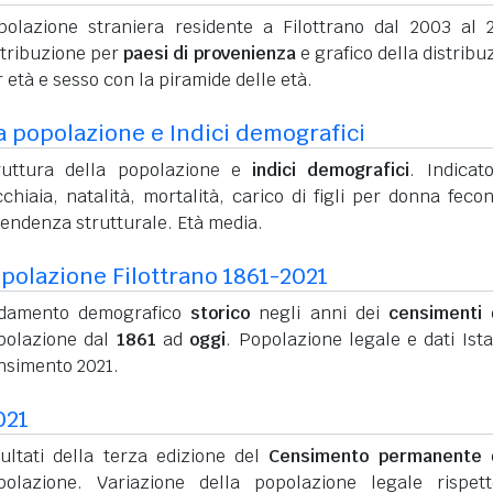
polazione straniera residente a Filottrano dal 2003 al 
stribuzione per
paesi di provenienza
e grafico della distribu
 età e sesso con la piramide delle età.
a popolazione e Indici demografici
ruttura della popolazione e
indici demografici
. Indicato
chiaia, natalità, mortalità, carico di figli per donna feco
pendenza strutturale. Età media.
polazione Filottrano 1861-2021
damento demografico
storico
negli anni dei
censimenti
d
polazione dal
1861
ad
oggi
. Popolazione legale e dati Ista
nsimento 2021.
021
sultati della terza edizione del
Censimento permanente
d
polazione. Variazione della popolazione legale rispet