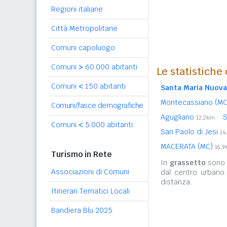
Regioni italiane
Città Metropolitane
Comuni capoluogo
Comuni
>
60.000 abitanti
Le statistiche
Comuni
<
150 abitanti
Santa Maria Nuova
Montecassiano (M
Comuni/fasce demografiche
Agugliano
S
12,2km
Comuni
<
5.000 abitanti
San Paolo di Jesi
14
MACERATA (MC)
16,
Turismo in Rete
In
grassetto
sono r
Associazioni di Comuni
dal centro urbano
distanza.
Itinerari Tematici Locali
Bandiera Blu 2025