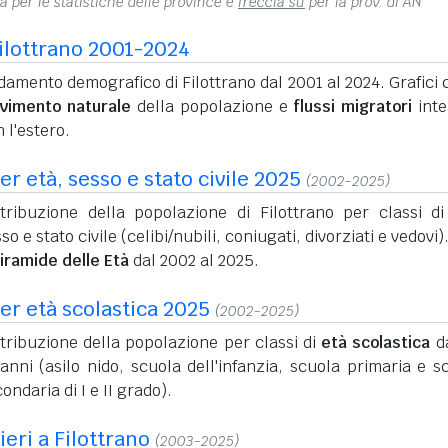
na per le statistiche delle province e
freccia su
per la prov. di AN
ilottrano 2001-2024
amento demografico di Filottrano dal 2001 al 2024. Grafici c
vimento naturale
della popolazione e
flussi migratori
inte
 l'estero.
r età, sesso e stato civile 2025
(2002-2025)
stribuzione della popolazione di Filottrano per classi di
so e stato civile (celibi/nubili, coniugati, divorziati e vedovi)
iramide delle Età
dal 2002 al 2025.
er età scolastica 2025
(2002-2025)
tribuzione della popolazione per classi di
età scolastica
da
anni (asilo nido, scuola dell'infanzia, scuola primaria e s
ondaria di I e II grado).
ieri a Filottrano
(2003-2025)