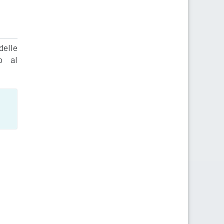
delle
to al