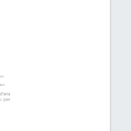
3km
1km
d'aria
i per