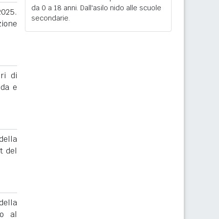
da 0 a 18 anni. Dall'asilo nido alle scuole
2025.
secondarie.
zione
ri di
nda e
ella
t del
ella
to al