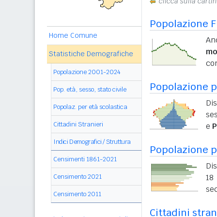
clicca sulla carti
Popolazione F
Home Comune
And
mo
Statistiche Demografiche
con
Popolazione 2001-2024
Popolazione pe
Pop. età, sesso, stato civile
Di
Popolaz. per età scolastica
ses
Cittadini Stranieri
e
P
Indici Demografici / Struttura
Popolazione p
Censimenti 1861-2021
Dis
Censimento 2021
18 
sec
Censimento 2011
Cittadini stran