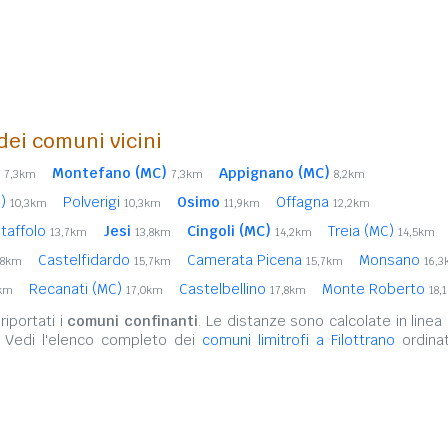
 dei comuni vicini
Montefano (MC)
Appignano (MC)
7,3km
7,3km
8,2km
C)
Polverigi
Osimo
Offagna
10,3km
10,3km
11,9km
12,2km
taffolo
Jesi
Cingoli (MC)
Treia (MC)
13,7km
13,8km
14,2km
14,5km
Castelfidardo
Camerata Picena
Monsano
,8km
15,7km
15,7km
16,
Recanati (MC)
Castelbellino
Monte Roberto
9km
17,0km
17,8km
18,
iportati i
comuni confinanti
. Le distanze sono calcolate in linea 
. Vedi l'elenco completo dei
comuni limitrofi a Filottrano
ordinat