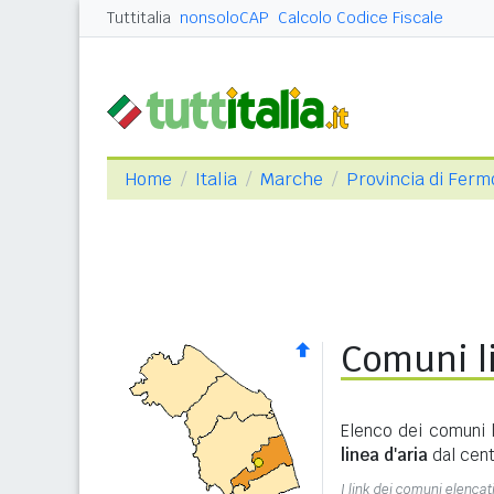
Tuttitalia
nonsoloCAP
Calcolo Codice Fiscale
Home
Italia
Marche
Provincia di Ferm
Comuni li
Elenco dei comuni l
linea d'aria
dal cent
I link dei comuni elencati