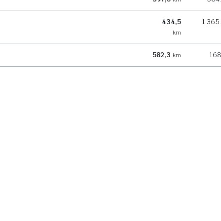
434,5
1.365
km
582,3
168
km