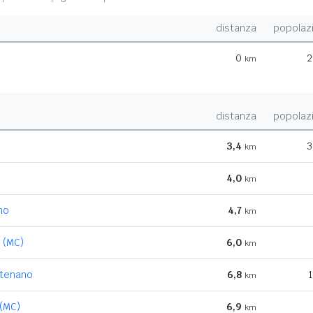
distanza
popolaz
0
2
km
distanza
popolaz
3,4
3
km
4,0
km
mo
4,7
km
 (MC)
6,0
km
atenano
6,8
1
km
(MC)
6,9
km