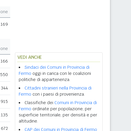
ione
.169
ione
VEDI ANCHE
.166
Sindaci dei Comuni in Provincia di
Fermo
oggi in carica con le coalizioni
550
politiche di appartenenza.
344
Cittadini stranieri nella Provincia di
Fermo
con i paesi di provenienza.
915
Classifiche dei
Comuni in Provincia di
Fermo
ordinate per popolazione, per
.135
superficie territoriale, per densità e per
altitudine.
672
CAP dei Comuni in Provincia di Fermo