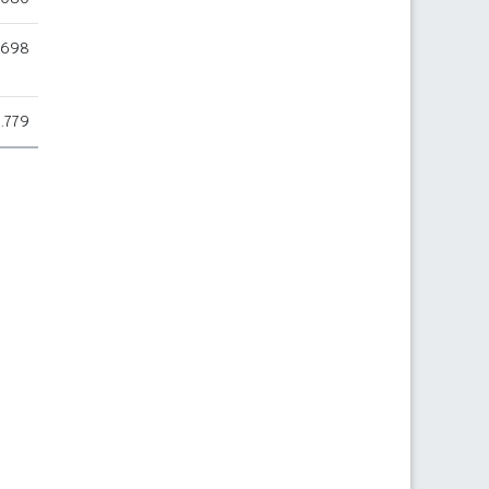
.698
.779