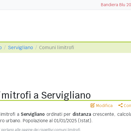
Bandiera Blu 2
o
Servigliano
Comuni limitrofi
mitrofi a Servigliano
Modifica
Cond
imitrofi a
Servigliano
ordinati per
distanza
crescente, calcola
ro urbano. Popolazione al 01/01/2025 (Istat).
 portano alle pagine dei rispettivi comuni limitrofi.