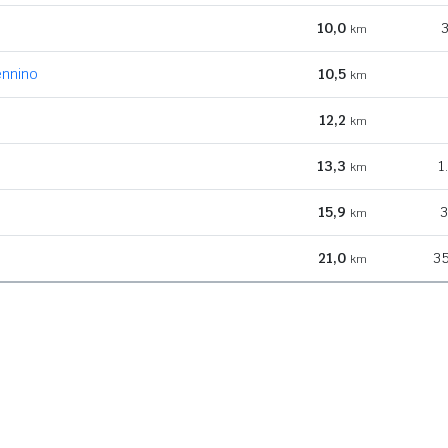
10,0
3
km
nnino
10,5
km
12,2
km
13,3
1
km
15,9
3
km
21,0
35
km