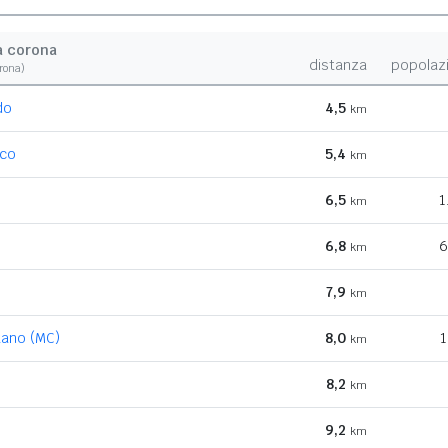
a corona
distanza
popolaz
orona)
do
4,5
km
ico
5,4
km
6,5
1
km
6,8
6
km
7,9
km
tano (MC)
8,0
1
km
8,2
km
9,2
km