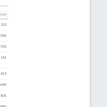
ione
.313
.290
.705
.151
.013
.490
.831
.080