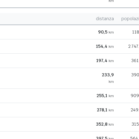
km
distanza
popolaz
90,5
118
km
154,4
2.747
km
197,4
361
km
233,9
390
km
255,1
909
km
278,1
249
km
352,8
315
km
397,5
564
km