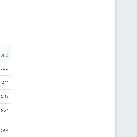
ione
.585
.277
.533
.827
.266