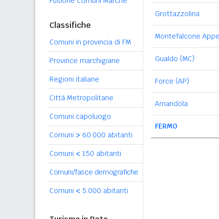
Fusione Comuni Marche
Grottazzolina
Classifiche
Montefalcone Appe
Comuni in provincia di FM
Gualdo (MC)
Province marchigiane
Regioni italiane
Force (AP)
Città Metropolitane
Amandola
Comuni capoluogo
FERMO
Comuni
>
60.000 abitanti
Comuni
<
150 abitanti
Comuni/fasce demografiche
Comuni
<
5.000 abitanti