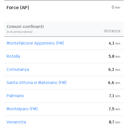
Force (AP)
0
km
Comuni confinanti
distanza
(o di prima corona)
Montefalcone Appennino (FM)
4,1
km
Rotella
5,8
km
Comunanza
6,2
km
Santa Vittoria in Matenano (FM)
6,6
km
Palmiano
7,1
km
Montelparo (FM)
7,5
km
Venarotta
8,7
km