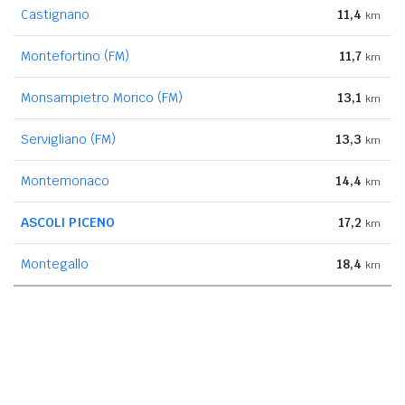
Castignano
11,4
km
Montefortino (FM)
11,7
km
Monsampietro Morico (FM)
13,1
km
Servigliano (FM)
13,3
km
Montemonaco
14,4
km
ASCOLI PICENO
17,2
km
Montegallo
18,4
km