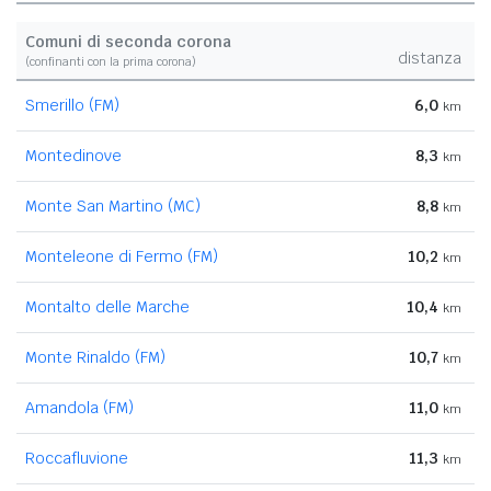
Comuni di seconda corona
distanza
(confinanti con la prima corona)
Smerillo (FM)
6,0
km
Montedinove
8,3
km
Monte San Martino (MC)
8,8
km
Monteleone di Fermo (FM)
10,2
km
Montalto delle Marche
10,4
km
Monte Rinaldo (FM)
10,7
km
Amandola (FM)
11,0
km
Roccafluvione
11,3
km