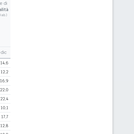
e di
lità
0 ab.)
dic
14,6
12,2
16,9
22,0
22,4
10,1
17,7
12,8