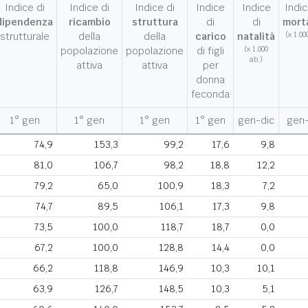
Indice di
Indice di
Indice di
Indice
Indice
Indic
dipendenza
ricambio
struttura
di
di
morta
strutturale
della
della
carico
natalità
(x 1.00
popolazione
popolazione
di figli
(x 1.000
ab.)
attiva
attiva
per
donna
feconda
1° gen
1° gen
1° gen
1° gen
gen-dic
gen-
74,9
153,3
99,2
17,6
9,8
81,0
106,7
98,2
18,8
12,2
79,2
65,0
100,9
18,3
7,2
74,7
89,5
106,1
17,3
9,8
73,5
100,0
118,7
18,7
0,0
67,2
100,0
128,8
14,4
0,0
66,2
118,8
146,9
10,3
10,1
63,9
126,7
148,5
10,3
5,1