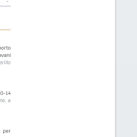
-
porto
ovani
rillo
(0-14
te, a
a per