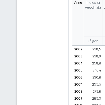
Anno
Indice di
vecchiaia
1° gen
2002
238,5
2003
238,9
2004
258,8
2005
240,4
2006
230,8
2007
255,6
2008
273,8
2009
285,0