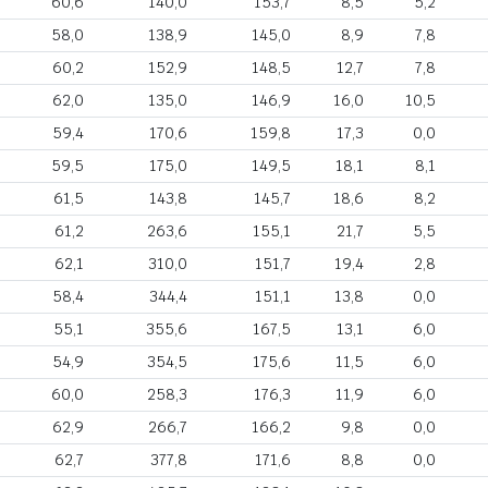
60,6
140,0
153,7
8,5
5,2
58,0
138,9
145,0
8,9
7,8
60,2
152,9
148,5
12,7
7,8
62,0
135,0
146,9
16,0
10,5
59,4
170,6
159,8
17,3
0,0
59,5
175,0
149,5
18,1
8,1
61,5
143,8
145,7
18,6
8,2
61,2
263,6
155,1
21,7
5,5
62,1
310,0
151,7
19,4
2,8
58,4
344,4
151,1
13,8
0,0
55,1
355,6
167,5
13,1
6,0
54,9
354,5
175,6
11,5
6,0
60,0
258,3
176,3
11,9
6,0
62,9
266,7
166,2
9,8
0,0
62,7
377,8
171,6
8,8
0,0