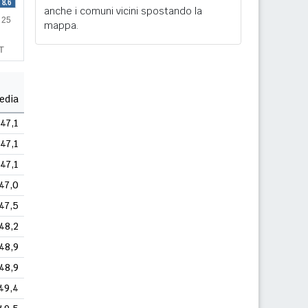
anche i comuni vicini spostando la
mappa.
edia
47,1
47,1
47,1
47,0
47,5
48,2
48,9
48,9
49,4