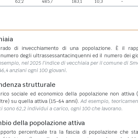
62,2
485,7
183,1
10,3
-
hiaia
rado di invecchiamento di una popolazione. È il rap
l numero degli ultrassessantacinquenni ed il numero dei gi
esempio, nel 2025 l'indice di vecchiaia per il comune di Sme
46,4 anziani ogni 100 giovani.
endenza strutturale
rico sociale ed economico della popolazione non attiva 
ltre) su quella attiva (15-64 anni).
Ad esempio, teoricamen
ci sono 62,2 individui a carico, ogni 100 che lavorano.
mbio della popolazione attiva
apporto percentuale tra la fascia di popolazione che st