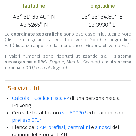
latitudine
longitudine
43° 31' 35,40'' N
13° 23' 34,80'' E
43,5265° N
13,3930° E
Le
coordinate geografiche
sono espresse in latitudine Nord
(distanza angolare dall'equatore verso Nord) e longitudine
Est (distanza angolare dal meridiano di Greenwich verso Est).
I valori numerici sono riportati utilizzando sia il
sistema
sessagesimale DMS
(
Degree, Minute, Second
), che il
sistema
decimale DD
(
Decimal Degree
).
Servizi utili
Calcola il Codice Fiscale
di una persona nata a
Polverigi
Cerca le località con
cap 60020
ed i comuni con
prefisso 071
Elenco dei
CAP
,
prefissi
,
centralini
e
sindaci
dei
comuni della prov. di AN