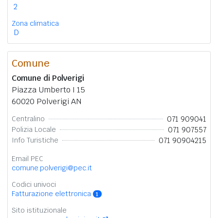
2
Zona climatica
D
Comune
Comune di Polverigi
Piazza Umberto I 15
60020 Polverigi AN
071 909041
Centralino
071 907557
Polizia Locale
071 90904215
Info Turistiche
Email PEC
comune.polverigi@pec.it
Codici univoci
Fatturazione elettronica
1
Sito istituzionale