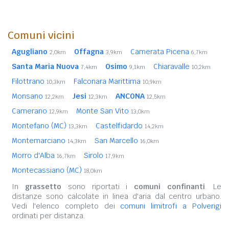
Comuni vicini
Agugliano
Offagna
Camerata Picena
2,0km
3,9km
6,7km
Santa Maria Nuova
Osimo
Chiaravalle
7,4km
9,1km
10,2km
Filottrano
Falconara Marittima
10,3km
10,9km
Monsano
Jesi
ANCONA
12,2km
12,3km
12,5km
Camerano
Monte San Vito
12,9km
13,0km
Montefano (MC)
Castelfidardo
13,3km
14,2km
Montemarciano
San Marcello
14,3km
16,0km
Morro d'Alba
Sirolo
16,7km
17,9km
Montecassiano (MC)
18,0km
In
grassetto
sono riportati i
comuni confinanti
. Le
distanze sono calcolate in linea d'aria dal centro urbano.
Vedi l'elenco completo dei
comuni limitrofi a Polverigi
ordinati per distanza.