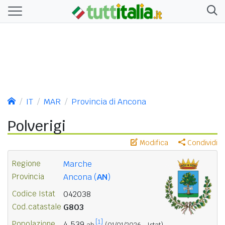
IT
MAR
Provincia di Ancona
Polverigi
Modifica
Condividi
Regione
Marche
Provincia
Ancona (
AN
)
Codice Istat
042038
Cod.catastale
G803
[1]
Popolazione
4.539
ab.
(01/01/2026 - Istat)