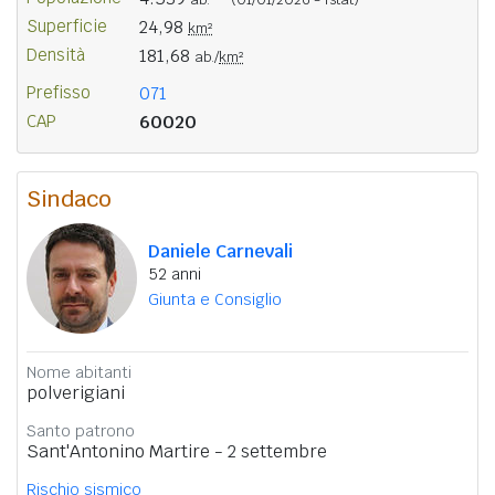
Superficie
24,98
km²
Densità
181,68
ab./
km²
Prefisso
071
CAP
60020
Sindaco
Daniele Carnevali
52 anni
Giunta e Consiglio
Nome abitanti
polverigiani
Santo patrono
Sant'Antonino Martire - 2 settembre
Rischio sismico