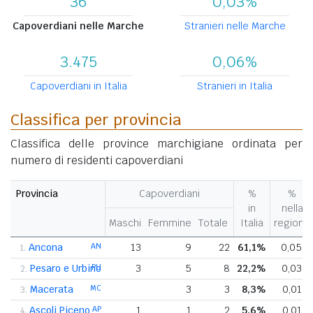
36
0,03%
Capoverdiani nelle Marche
Stranieri nelle Marche
3.475
0,06%
Capoverdiani in Italia
Stranieri in Italia
Classifica per provincia
Classifica delle province marchigiane ordinata per
numero di residenti capoverdiani
Provincia
Capoverdiani
%
%
in
nella
Maschi
Femmine
Totale
Italia
regione
Ancona
AN
13
9
22
61,1%
0,05%
1.
Pesaro e Urbino
PU
3
5
8
22,2%
0,03%
2.
Macerata
MC
3
3
8,3%
0,01%
3.
Ascoli Piceno
AP
1
1
2
5,6%
0,01%
4.