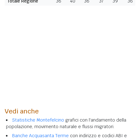
Totale Regione
36
40
36
37
39
36
Vedi anche
Statistiche Montefelcino
grafici con l'andamento della
popolazione, movimento naturale e flussi migratori.
Banche Acquasanta Terme
con indirizzo e codici ABI e