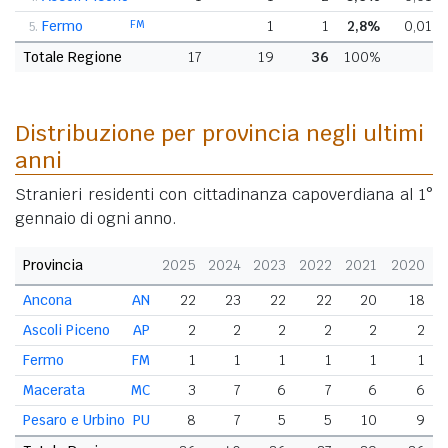
Fermo
FM
1
1
2,8%
0,01%
5.
Totale Regione
17
19
36
100%
Distribuzione per provincia negli ultimi
anni
Stranieri residenti con cittadinanza capoverdiana al 1°
gennaio di ogni anno.
Provincia
2025
2024
2023
2022
2021
2020
Ancona
AN
22
23
22
22
20
18
Ascoli Piceno
AP
2
2
2
2
2
2
Fermo
FM
1
1
1
1
1
1
Macerata
MC
3
7
6
7
6
6
Pesaro e Urbino
PU
8
7
5
5
10
9