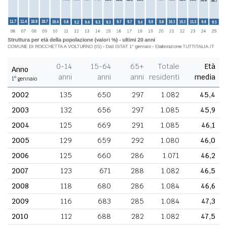
0-14
15-64
65+
Totale
Età
Anno
anni
anni
anni
residenti
media
1° gennaio
2002
135
650
297
1.082
45,4
2003
132
656
297
1.085
45,9
2004
125
669
291
1.085
46,1
2005
129
659
292
1.080
46,0
2006
125
660
286
1.071
46,2
2007
123
671
288
1.082
46,5
2008
118
680
286
1.084
46,6
2009
116
683
285
1.084
47,3
2010
112
688
282
1.082
47,5