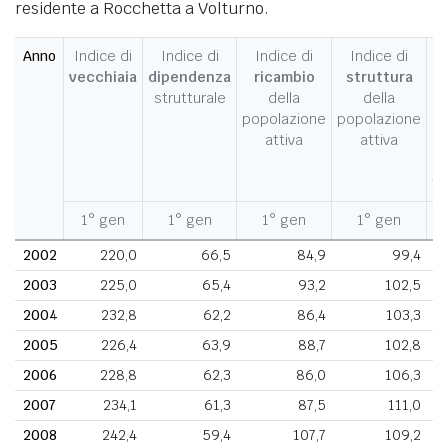
residente a Rocchetta a Volturno.
Anno
Indice di
Indice di
Indice di
Indice di
I
vecchiaia
dipendenza
ricambio
struttura
strutturale
della
della
c
popolazione
popolazione
d
attiva
attiva
d
fe
1° gen
1° gen
1° gen
1° gen
1
2002
220,0
66,5
84,9
99,4
2003
225,0
65,4
93,2
102,5
2004
232,8
62,2
86,4
103,3
2005
226,4
63,9
88,7
102,8
2006
228,8
62,3
86,0
106,3
2007
234,1
61,3
87,5
111,0
2008
242,4
59,4
107,7
109,2