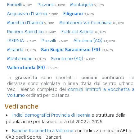
Fornelli
Pizzone
Montaquila
4,8km
6,8km
6,9km
Acquaviva d'Isernia
Filignano
7,2km
9,4km
Macchia d'Isernia
Montenero Val Cocchiara
9,7km
10,3km
Rionero Sannitico
Forlì del Sannio
10,4km
10,8km
ISERNIA
Pozzilli
Alfedena (AQ)
12,7km
12,9km
13,0km
Miranda
San Biagio Saracinisco (FR)
13,3km
13,4km
Monteroduni
Scontrone (AQ)
13,8km
14,1km
Vallerotonda (FR)
16,9km
In
grassetto
sono riportati i
comuni confinanti
. Le
distanze sono calcolate in linea d'aria dal centro urbano.
Vedi l'elenco completo dei
comuni limitrofi a Rocchetta a
Volturno
ordinati per distanza.
Vedi anche
Indici demografici Provincia di Isernia
e struttura della
popolazione per fasce di età dal 2002 al 2025.
Banche Rocchetta a Volturno
con indirizzo e codici ABI e
CAB degli Sportelli Bancari.