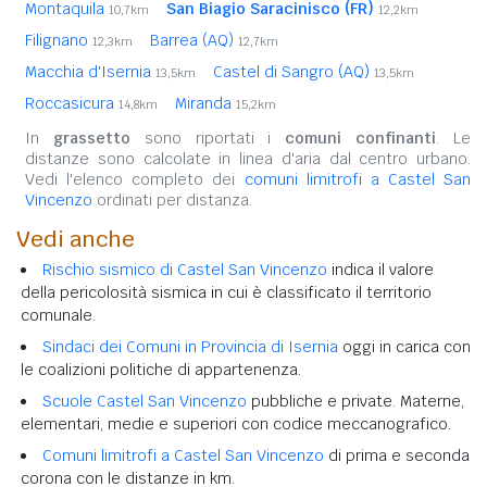
Montaquila
San Biagio Saracinisco (FR)
10,7km
12,2km
Filignano
Barrea (AQ)
12,3km
12,7km
Macchia d'Isernia
Castel di Sangro (AQ)
13,5km
13,5km
Roccasicura
Miranda
14,8km
15,2km
In
grassetto
sono riportati i
comuni confinanti
. Le
distanze sono calcolate in linea d'aria dal centro urbano.
Vedi l'elenco completo dei
comuni limitrofi a Castel San
Vincenzo
ordinati per distanza.
Vedi anche
Rischio sismico di Castel San Vincenzo
indica il valore
della pericolosità sismica in cui è classificato il territorio
comunale.
Sindaci dei Comuni in Provincia di Isernia
oggi in carica con
le coalizioni politiche di appartenenza.
Scuole Castel San Vincenzo
pubbliche e private. Materne,
elementari, medie e superiori con codice meccanografico.
Comuni limitrofi a Castel San Vincenzo
di prima e seconda
corona con le distanze in km.