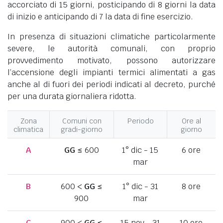
accorciato di 15 giorni, posticipando di 8 giorni la data
di inizio e anticipando di 7 la data di fine esercizio.
In presenza di situazioni climatiche particolarmente
severe, le autorità comunali, con proprio
provvedimento motivato, possono autorizzare
l’accensione degli impianti termici alimentati a gas
anche al di fuori dei periodi indicati al decreto, purché
per una durata giornaliera ridotta.
Zona
Comuni con
Periodo
Ore al
climatica
gradi-giorno
giorno
A
GG
≤ 600
1° dic - 15
6 ore
mar
B
600 <
GG
≤
1° dic - 31
8 ore
900
mar
C
900 <
GG
≤
15 nov - 31
10 ore