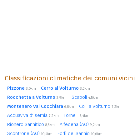
Classificazioni climatiche dei comuni vicini
Pizzone
Cerro al Volturno
3,0km
3,2km
Rocchetta a Volturno
Scapoli
3,9km
4,5km
Montenero Val Cocchiara
Colli a Volturno
6,8km
7,2km
Acquaviva d'Isernia
Fornelli
7,3km
8,4km
Rionero Sannitico
Alfedena (AQ)
8,8km
9,2km
Scontrone (AQ)
Forlì del Sannio
10,4km
10,6km