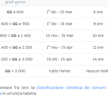
gradi-giorno
GG
≤ 600
1° dic - 15 mar
6 ore
600 <
GG
≤ 900
1° dic - 31 mar
8 ore
900 <
GG
≤ 1.400
15 nov - 31 mar
10 ore
1.400 <
GG
≤ 2.100
1° nov - 15 apr
12 ore
.100 <
GG
≤ 3.000
15 ott - 15 apr
14 ore
GG
> 3.000
tutto l'anno
nessun limi
ontare fra loro la
classificazione climatica dei comuni 
a
in un'unica tabella.