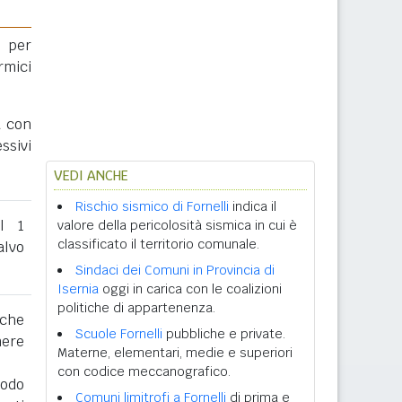
 per
rmici
a con
ssivi
VEDI ANCHE
Rischio sismico di Fornelli
indica il
al 1
valore della pericolosità sismica in cui è
classificato il territorio comunale.
lvo
Sindaci dei Comuni in Provincia di
Isernia
oggi in carica con le coalizioni
politiche di appartenenza.
 che
Scuole Fornelli
pubbliche e private.
nere
Materne, elementari, medie e superiori
con codice meccanografico.
iodo
Comuni limitrofi a Fornelli
di prima e