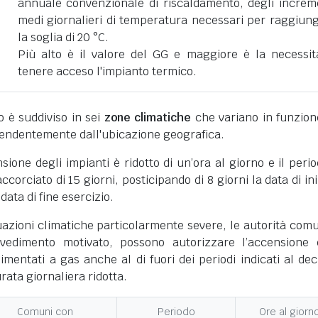
annuale convenzionale di riscaldamento, degli increm
medi giornalieri di temperatura necessari per raggiun
la soglia di 20 °C.
Più alto è il valore del GG e maggiore è la necessit
tenere acceso l'impianto termico.
ano è suddiviso in sei
zone climatiche
che variano in funzion
pendentemente dall'ubicazione geografica.
nsione degli impianti è ridotto di un’ora al giorno e il perio
corciato di 15 giorni, posticipando di 8 giorni la data di ini
 data di fine esercizio.
uazioni climatiche particolarmente severe, le autorità comu
vedimento motivato, possono autorizzare l’accensione 
limentati a gas anche al di fuori dei periodi indicati al dec
ata giornaliera ridotta.
Comuni con
Periodo
Ore al giorn