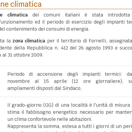
one climatica
ne climatica
dei comuni italiani è stata introdotta
funzionamento ed il periodo di esercizio degli impianti te
ni del contenimento dei consumi di energia.
ata la
zona climatica
per il territorio di Fornelli, assegnat
dente della Repubblica n. 412 del 26 agosto 1993 e succe
 al 31 ottobre 2009.
Periodo di accensione degli impianti termici: d
novembre al 15 aprile (12 ore giornaliere), sa
ampliamenti disposti dal Sindaco.
Il grado-giorno (GG) di una località è l'unità di misura
stima il fabbisogno energetico necessario per mante
un clima confortevole nelle abitazioni.
Rappresenta la somma, estesa a tutti i giorni di un per