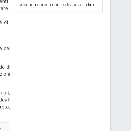
enti
seconda corona con le distanze in km.
gere
à di
e dei
do di
zio e
nali,
degli
reto,
o