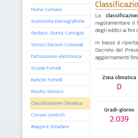
Classificazi
Home Comune
La
classificazio
Statistiche Demografiche
regolamentare il 
degli edifici ai fi
Sindaco, Giunta, Consiglio
In basso è riport
Storico Elezioni Comunali
Decreto del Presi
Fatturazione elettronica
aggiornamenti fino
Scuole Fornelli
Zona climatica
Banche Fornelli
D
Rischio Sismico
Classificazione Climatica
Gradi-giorno
Comuni Limitrofi
2.039
Mappa e Stradario