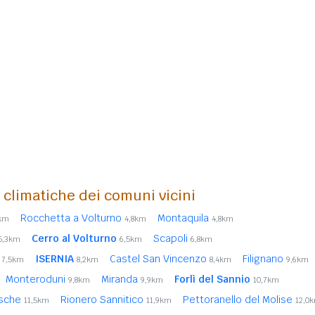
i climatiche dei comuni vicini
Rocchetta a Volturno
Montaquila
0km
4,8km
4,8km
Cerro al Volturno
Scapoli
5,3km
6,5km
6,8km
a
ISERNIA
Castel San Vincenzo
Filignano
7,5km
8,2km
8,4km
9,6km
Monteroduni
Miranda
Forlì del Sannio
9,8km
9,9km
10,7km
sche
Rionero Sannitico
Pettoranello del Molise
11,5km
11,9km
12,0