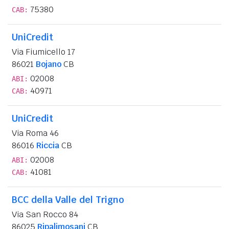
75380
CAB:
UniCredit
Via Fiumicello 17
86021
Bojano
CB
02008
ABI:
40971
CAB:
UniCredit
Via Roma 46
86016
Riccia
CB
02008
ABI:
41081
CAB:
BCC della Valle del Trigno
Via San Rocco 84
86025
Ripalimosani
CB