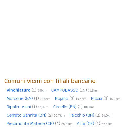
Comuni vicini con filiali bancarie
Vinchiaturo
(1)
CAMPOBASSO
(19)
5,8km
11,8km
Morcone (BN)
(1)
Bojano
(3)
Riccia
(3)
12,8km
14,4km
16,3km
Ripalimosani
(1)
Circello (BN)
(1)
17,3km
18,0km
Cerreto Sannita (BN)
(2)
Faicchio (BN)
(2)
20,7km
24,0km
Piedimonte Matese (CE)
(4)
Alife (CE)
(1)
25,6km
29,4km