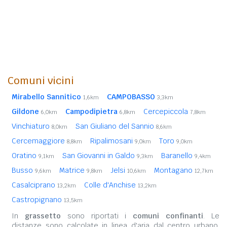
Comuni vicini
Mirabello Sannitico
CAMPOBASSO
1,6km
3,3km
Gildone
Campodipietra
Cercepiccola
6,0km
6,8km
7,8km
Vinchiaturo
San Giuliano del Sannio
8,0km
8,6km
Cercemaggiore
Ripalimosani
Toro
8,8km
9,0km
9,0km
Oratino
San Giovanni in Galdo
Baranello
9,1km
9,3km
9,4km
Busso
Matrice
Jelsi
Montagano
9,6km
9,8km
10,6km
12,7km
Casalciprano
Colle d'Anchise
13,2km
13,2km
Castropignano
13,5km
In
grassetto
sono riportati i
comuni confinanti
. Le
distanze sono calcolate in linea d'aria dal centro urbano.