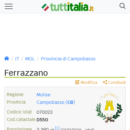
IT
MOL
Provincia di Campobasso
Ferrazzano
Modifica
Condividi
Regione
Molise
Provincia
Campobasso (
CB
)
Codice Istat
070023
Cod.catastale
D550
[1]
Popolazione
3.390
ab.
(01/01/2026 - Istat)