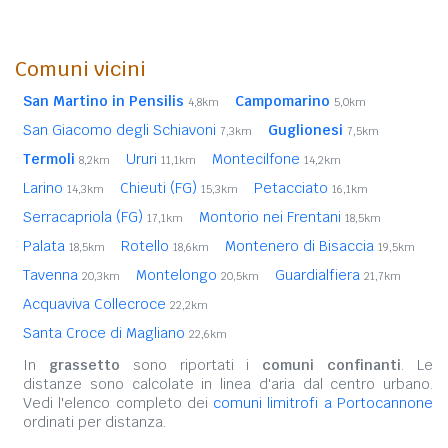
Comuni vicini
San Martino in Pensilis
Campomarino
4,8km
5,0km
San Giacomo degli Schiavoni
Guglionesi
7,3km
7,5km
Termoli
Ururi
Montecilfone
8,2km
11,1km
14,2km
Larino
Chieuti (FG)
Petacciato
14,3km
15,3km
16,1km
Serracapriola (FG)
Montorio nei Frentani
17,1km
18,5km
Palata
Rotello
Montenero di Bisaccia
18,5km
18,6km
19,5km
Tavenna
Montelongo
Guardialfiera
20,3km
20,5km
21,7km
Acquaviva Collecroce
22,2km
Santa Croce di Magliano
22,6km
In
grassetto
sono riportati i
comuni confinanti
. Le
distanze sono calcolate in linea d'aria dal centro urbano.
Vedi l'elenco completo dei
comuni limitrofi a Portocannone
ordinati per distanza.