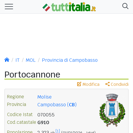
IT
MOL
Provincia di Campobasso
Portocannone
Modifica
Condividi
Regione
Molise
Provincia
Campobasso (
CB
)
Codice Istat
070055
Cod.catastale
G910
[1]
Popolazione
2.323
ab.
(01/01/2026 - Istat)