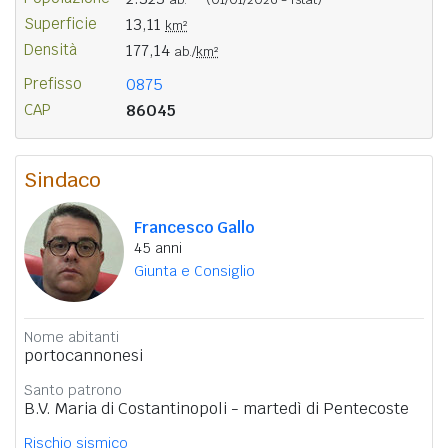
Superficie
13,11
km²
Densità
177,14
ab./
km²
Prefisso
0875
CAP
86045
Sindaco
Francesco Gallo
45 anni
Giunta e Consiglio
Nome abitanti
portocannonesi
Santo patrono
B.V. Maria di Costantinopoli - martedì di Pentecoste
Rischio sismico