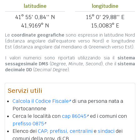
latitudine
longitudine
41° 55' 0,84'' N
15° 0' 29,88'' E
41,9169° N
15,0083° E
Le
coordinate geografiche
sono espresse in latitudine Nord
(distanza angolare dall'equatore verso Nord) e longitudine
Est (distanza angolare dal meridiano di Greenwich verso Est).
I valori numerici sono riportati utilizzando sia il
sistema
sessagesimale DMS
(
Degree, Minute, Second
), che il
sistema
decimale DD
(
Decimal Degree
).
Servizi utili
Calcola il Codice Fiscale
di una persona nata a
Portocannone
Cerca le località con
cap 86045
ed i comuni con
prefisso 0875
Elenco dei
CAP
,
prefissi
,
centralini
e
sindaci
dei
comuni della prov. di CB