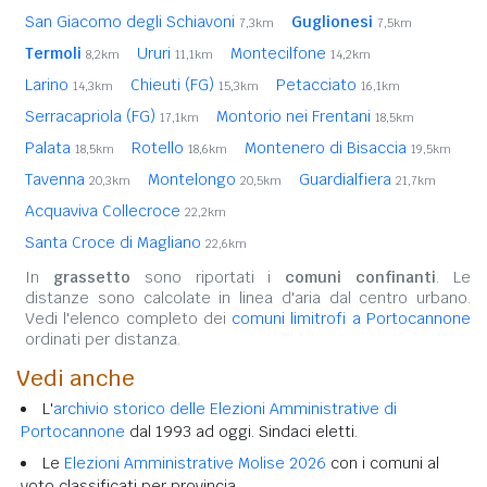
San Giacomo degli Schiavoni
Guglionesi
7,3km
7,5km
Termoli
Ururi
Montecilfone
8,2km
11,1km
14,2km
Larino
Chieuti (FG)
Petacciato
14,3km
15,3km
16,1km
Serracapriola (FG)
Montorio nei Frentani
17,1km
18,5km
Palata
Rotello
Montenero di Bisaccia
18,5km
18,6km
19,5km
Tavenna
Montelongo
Guardialfiera
20,3km
20,5km
21,7km
Acquaviva Collecroce
22,2km
Santa Croce di Magliano
22,6km
In
grassetto
sono riportati i
comuni confinanti
. Le
distanze sono calcolate in linea d'aria dal centro urbano.
Vedi l'elenco completo dei
comuni limitrofi a Portocannone
ordinati per distanza.
Vedi anche
L'
archivio storico delle Elezioni Amministrative di
Portocannone
dal 1993 ad oggi. Sindaci eletti.
Le
Elezioni Amministrative Molise 2026
con i comuni al
voto classificati per provincia.