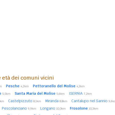
 età dei comuni vicini
Pesche
Pettoranello del Molise
km
4,2km
4,3km
e
Santa Maria del Molise
ISERNIA
5,5km
5,6km
7,2km
Castelpizzuto
Miranda
Cantalupo nel Sannio
8km
8,1km
8,8km
9,6
Pescolanciano
Longano
Frosolone
9,9km
10,0km
10,3km