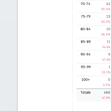
70-74
42
50,0%
75-79
23
50,0%
80-84
10
28,6%
85-89
11
34,4%
90-94
9
47,4%
95-99
1
33,3%
100+
0
0,0%
Totale
488
47,9%