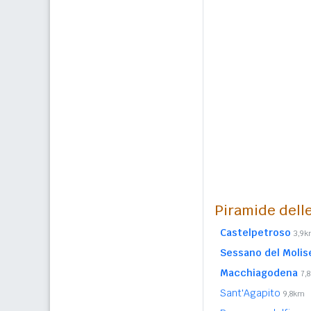
Piramide delle
Castelpetroso
3,9
Sessano del Molis
Macchiagodena
7,
Sant'Agapito
9,8km