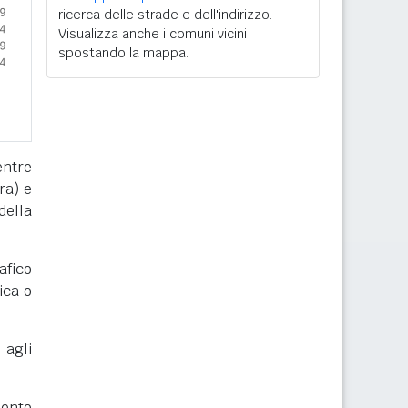
ricerca delle strade e dell'indirizzo.
Visualizza anche i comuni vicini
spostando la mappa.
entre
ra) e
della
afico
ica o
 agli
mento