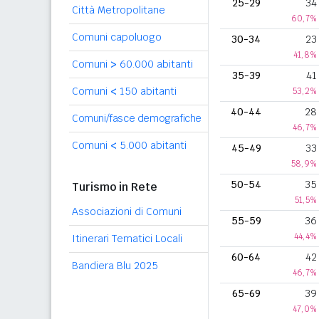
25-29
34
Città Metropolitane
60,7%
Comuni capoluogo
30-34
23
41,8%
Comuni
>
60.000 abitanti
35-39
41
Comuni
<
150 abitanti
53,2%
40-44
28
Comuni/fasce demografiche
46,7%
Comuni
<
5.000 abitanti
45-49
33
58,9%
50-54
35
Turismo in Rete
51,5%
Associazioni di Comuni
55-59
36
44,4%
Itinerari Tematici Locali
60-64
42
Bandiera Blu 2025
46,7%
65-69
39
47,0%