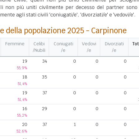
lli non più uniti civilmente per decesso del partner sono 
nte agli stati civili 'coniugati/e', 'divorziati/e' e 'vedovi/e'.
e della popolazione 2025 - Carpinone
Femmine
Celibi
Coniugati
Vedovi
Divorziati
Tot
/Nubili
/e
/e
/e
19
34
0
0
0
55,9%
18
35
0
0
0
51,4%
19
37
0
0
0
51,4%
16
29
0
0
0
55,2%
20
37
1
0
0
52,6%