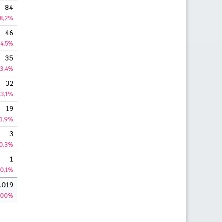
84
8,2%
46
4,5%
35
3,4%
32
3,1%
19
1,9%
3
0,3%
1
0,1%
.019
100%