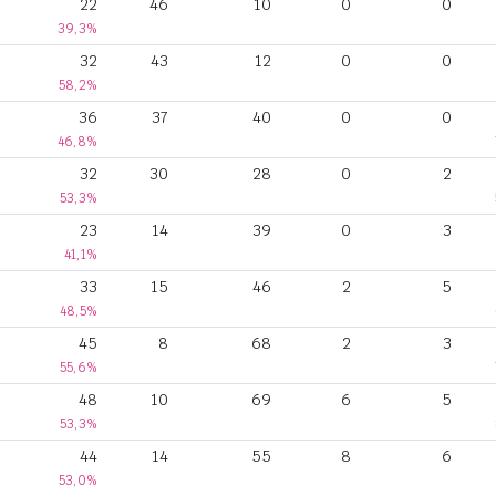
22
46
10
0
0
39,3%
32
43
12
0
0
58,2%
36
37
40
0
0
46,8%
32
30
28
0
2
53,3%
23
14
39
0
3
41,1%
33
15
46
2
5
48,5%
45
8
68
2
3
55,6%
48
10
69
6
5
53,3%
44
14
55
8
6
53,0%