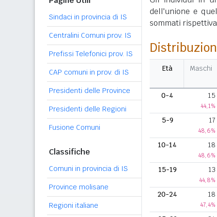
Pagine Utili
dell'unione e que
Sindaci in provincia di IS
sommati rispettivame
Centralini Comuni prov. IS
Distribuzion
Prefissi Telefonici prov. IS
Età
Maschi
CAP comuni in prov. di IS
Presidenti delle Province
0-4
15
44,1%
Presidenti delle Regioni
5-9
17
Fusione Comuni
48,6%
10-14
18
Classifiche
48,6%
Comuni in provincia di IS
15-19
13
44,8%
Province molisane
20-24
18
Regioni italiane
47,4%