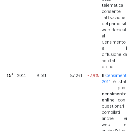
telematica
consente
l'attivazione
del primo sito
web dedicato
al
Censimento
e la
diffusione dei
risultati
online.
15°
2011
9 ott
87.241
-2,9%
Il
Censimento
2011
è stato
il primo
censimento
online
con i
questionari
compilati
anche via
web ed
anche l'ultimo