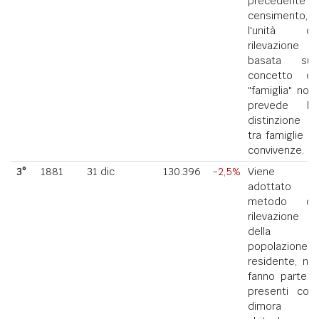
precedente
censimento,
l'unità di
rilevazione
basata sul
concetto di
"famiglia" non
prevede la
distinzione
tra famiglie e
convivenze.
3°
1881
31 dic
130.396
-2,5%
Viene
adottato il
metodo di
rilevazione
della
popolazione
residente, ne
fanno parte i
presenti con
dimora