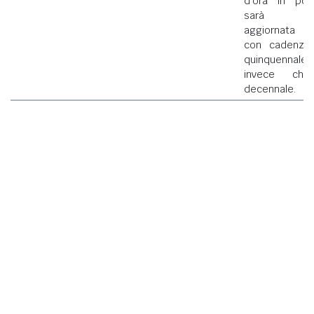
d'ora in poi
sarà
aggiornata
con cadenza
quinquennale
invece che
decennale.