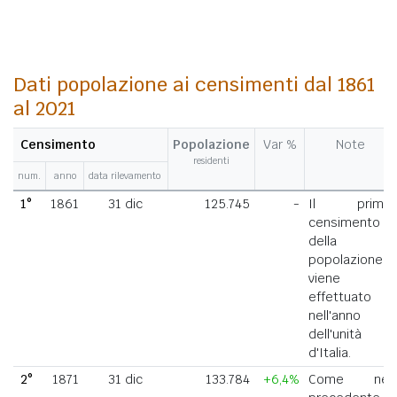
Dati popolazione ai censimenti dal 1861
al 2021
Censimento
Popolazione
Var %
Note
residenti
num.
anno
data rilevamento
1°
1861
31 dic
125.745
-
Il primo
censimento
della
popolazione
viene
effettuato
nell'anno
dell'unità
d'Italia.
2°
1871
31 dic
133.784
+6,4%
Come nel