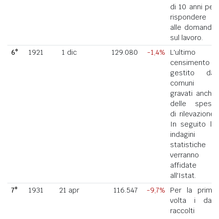
di 10 anni per
rispondere
alle domande
sul lavoro.
6°
1921
1 dic
129.080
-1,4%
L'ultimo
censimento
gestito dai
comuni
gravati anche
delle spese
di rilevazione.
In seguito le
indagini
statistiche
verranno
affidate
all'Istat.
7°
1931
21 apr
116.547
-9,7%
Per la prima
volta i dati
raccolti