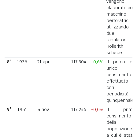
vengono
elaborati con
macchine
perforatrici
utilizzando
due
tabulatori
Hollerith a
schede.
8°
1936
21 apr
117.304
+0,6%
Il primo ed
unico
censimento
effettuato
con
periodicità
quinquennale.
9°
1951
4 nov
117.246
-0,0%
Il primo
censimento
della
popolazione
a cui è stato