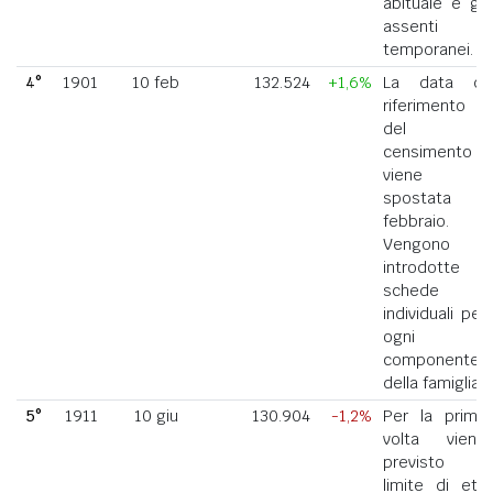
abituale e gli
assenti
temporanei.
4°
1901
10 feb
132.524
+1,6%
La data di
riferimento
del
censimento
viene
spostata a
febbraio.
Vengono
introdotte
schede
individuali per
ogni
componente
della famiglia.
5°
1911
10 giu
130.904
-1,2%
Per la prima
volta viene
previsto il
limite di età