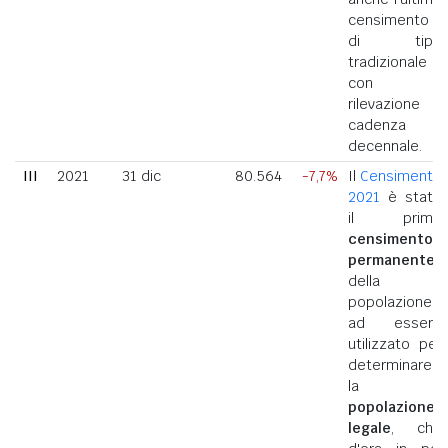
censimento
di tipo
tradizionale
con
rilevazione a
cadenza
decennale.
III
2021
31 dic
80.564
-7,7%
Il
Censimento
2021
è stato
il primo
censimento
permanente
della
popolazione
ad essere
utilizzato per
determinare
la
popolazione
legale
, che