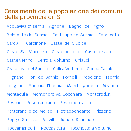
Censimenti della popolazione dei comuni
della provincia di IS
Acquaviva d'Isernia
Agnone
Bagnoli del Trigno
Belmonte del Sannio
Cantalupo nel Sannio
Capracotta
Carovilli
Carpinone
Castel del Giudice
Castel San Vincenzo
Castelpetroso
Castelpizzuto
Castelverrino
Cerro al Volturno
Chiauci
Civitanova del Sannio
Colli a Volturno
Conca Casale
Filignano
Forlì del Sannio
Fornelli
Frosolone
Isernia
Longano
Macchia d'Isernia
Macchiagodena
Miranda
Montaquila
Montenero Val Cocchiara
Monteroduni
Pesche
Pescolanciano
Pescopennataro
Pettoranello del Molise
Pietrabbondante
Pizzone
Poggio Sannita
Pozzilli
Rionero Sannitico
Roccamandolfi
Roccasicura
Rocchetta a Volturno