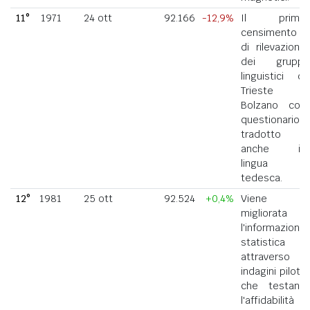
11°
1971
24 ott
92.166
-12,9%
Il primo
censimento
di rilevazione
dei gruppi
linguistici di
Trieste e
Bolzano con
questionario
tradotto
anche in
lingua
tedesca.
12°
1981
25 ott
92.524
+0,4%
Viene
migliorata
l'informazione
statistica
attraverso
indagini pilota
che testano
l'affidabilità