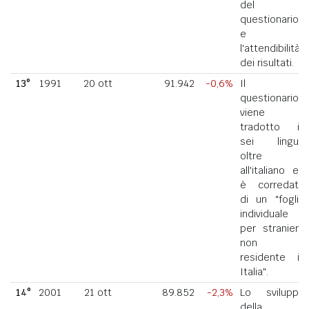
del
questionario
e
l'attendibilità
dei risultati.
13°
1991
20 ott
91.942
-0,6%
Il
questionario
viene
tradotto in
sei lingue
oltre
all'italiano ed
è corredato
di un "foglio
individuale
per straniero
non
residente in
Italia".
14°
2001
21 ott
89.852
-2,3%
Lo sviluppo
della