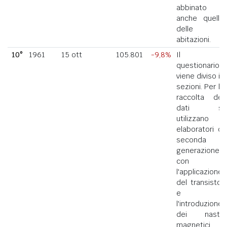
abbinato
anche quello
delle
abitazioni.
10°
1961
15 ott
105.801
-9,8%
Il
questionario
viene diviso in
sezioni. Per la
raccolta dei
dati si
utilizzano
elaboratori di
seconda
generazione
con
l'applicazione
del transistor
e
l'introduzione
dei nastri
magnetici.