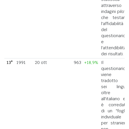
attraverso
indagini pilota
che testano
l'affidabilità
del
questionario
e
l'attendibilità
dei risultati.
13°
1991
20 ott
963
+18,9%
Il
questionario
viene
tradotto in
sei lingue
oltre
all'italiano ed
è corredato
di un "foglio
individuale
per straniero
non