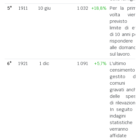
5°
1911
10 giu
1.032
+18,8%
Per la prima
volta viene
previsto il
limite di età
di 10 anni per
rispondere
alle domande
sul lavoro.
6°
1921
1 dic
1.091
+5,7%
L'ultimo
censimento
gestito dai
comuni
gravati anche
delle spese
di rilevazione.
In seguito le
indagini
statistiche
verranno
affidate