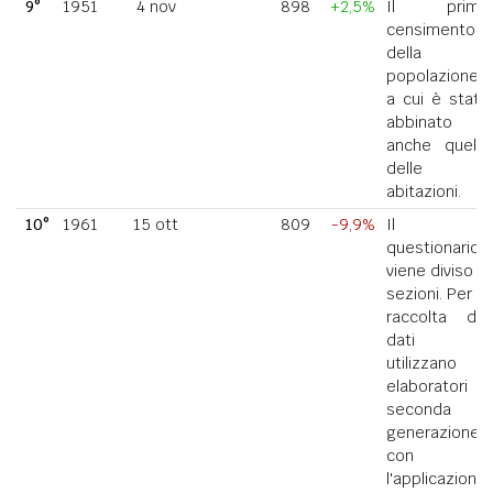
9°
1951
4 nov
898
+2,5%
Il primo
censimento
della
popolazione
a cui è stato
abbinato
anche quello
delle
abitazioni.
10°
1961
15 ott
809
-9,9%
Il
questionario
viene diviso in
sezioni. Per la
raccolta dei
dati si
utilizzano
elaboratori di
seconda
generazione
con
l'applicazione