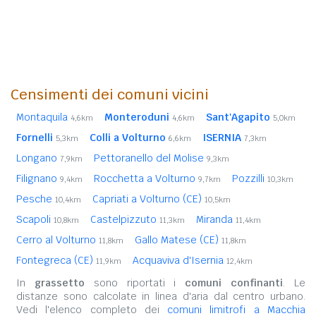
Censimenti dei comuni vicini
Montaquila
Monteroduni
Sant'Agapito
4,6km
4,6km
5,0km
Fornelli
Colli a Volturno
ISERNIA
5,3km
6,6km
7,3km
Longano
Pettoranello del Molise
7,9km
9,3km
Filignano
Rocchetta a Volturno
Pozzilli
9,4km
9,7km
10,3km
Pesche
Capriati a Volturno (CE)
10,4km
10,5km
Scapoli
Castelpizzuto
Miranda
10,8km
11,3km
11,4km
Cerro al Volturno
Gallo Matese (CE)
11,8km
11,8km
Fontegreca (CE)
Acquaviva d'Isernia
11,9km
12,4km
In
grassetto
sono riportati i
comuni confinanti
. Le
distanze sono calcolate in linea d'aria dal centro urbano.
Vedi l'elenco completo dei
comuni limitrofi a Macchia