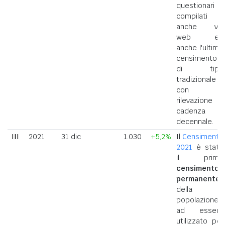
questionari
compilati
anche via
web ed
anche l'ultimo
censimento
di tipo
tradizionale
con
rilevazione a
cadenza
decennale.
III
2021
31 dic
1.030
+5,2%
Il
Censimento
2021
è stato
il primo
censimento
permanente
della
popolazione
ad essere
utilizzato per