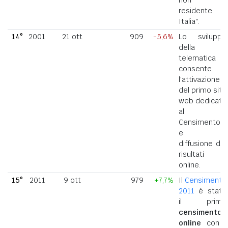
residente in
Italia".
14°
2001
21 ott
909
-5,6%
Lo sviluppo
della
telematica
consente
l'attivazione
del primo sito
web dedicato
al
Censimento
e la
diffusione dei
risultati
online.
15°
2011
9 ott
979
+7,7%
Il
Censimento
2011
è stato
il primo
censimento
online
con i