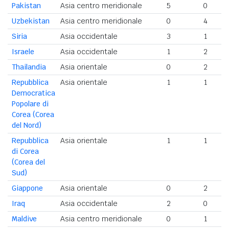
Pakistan
Asia centro meridionale
5
0
Uzbekistan
Asia centro meridionale
0
4
Siria
Asia occidentale
3
1
Israele
Asia occidentale
1
2
Thailandia
Asia orientale
0
2
Repubblica
Asia orientale
1
1
Democratica
Popolare di
Corea (Corea
del Nord)
Repubblica
Asia orientale
1
1
di Corea
(Corea del
Sud)
Giappone
Asia orientale
0
2
Iraq
Asia occidentale
2
0
Maldive
Asia centro meridionale
0
1