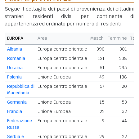
Segue il dettaglio dei paesi di provenienza dei cittadini
stranieri residenti divisi per continente di
appartenenza ed ordinato per numero di residenti.
EUROPA
Area
Maschi
Femmine
Tot
Albania
Europa centro orientale
390
301
6
Romania
Europa centro orientale
121
238
3
Ucraina
Europa centro orientale
61
235
2
Polonia
Unione Europea
49
138
Repubblica di
Europa centro orientale
67
20
Macedonia
Germania
Unione Europea
15
53
Francia
Unione Europea
22
32
Federazione
Europa centro orientale
9
44
Russa
Serbia e
Europa centro orientale
29
22