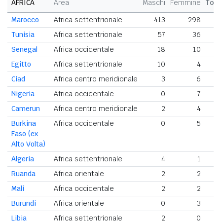
AFRICA
Area
Maschi
Femmine
Tota
Marocco
Africa settentrionale
413
298
Tunisia
Africa settentrionale
57
36
Senegal
Africa occidentale
18
10
Egitto
Africa settentrionale
10
4
Ciad
Africa centro meridionale
3
6
Nigeria
Africa occidentale
0
7
Camerun
Africa centro meridionale
2
4
Burkina
Africa occidentale
0
5
Faso (ex
Alto Volta)
Algeria
Africa settentrionale
4
1
Ruanda
Africa orientale
2
2
Mali
Africa occidentale
2
2
Burundi
Africa orientale
0
3
Libia
Africa settentrionale
2
0