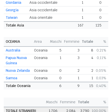
Giordania
Asia occidentale
1
0
Georgia
Asia occidentale
1
0
Taiwan
Asia orientale
1
0
Totale Asia
167
125
2
OCEANIA
Area
Maschi
Femmine
Totale
%
Australia
Oceania
5
3
8
0,21%
Papua Nuova
Oceania
1
3
4
0,11%
Guinea
Nuova Zelanda
Oceania
0
2
2
0,05%
Samoa
Oceania
0
1
1
0,03%
Totale Oceania
6
9
15
0,40%
Maschi
Femmine
Totale
%
TOTALE STRANIERI
1.706
2.084
3.790
100,00%