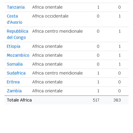
Tanzania
Africa orientale
1
0
Costa
Africa occidentale
0
1
d'Avorio
Repubblica
Africa centro meridionale
0
1
del Congo
Etiopia
Africa orientale
0
1
Mozambico
Africa orientale
0
1
Somalia
Africa orientale
0
1
Sudafrica
Africa centro meridionale
1
0
Eritrea
Africa orientale
1
0
Zambia
Africa orientale
1
0
Totale Africa
517
383
9