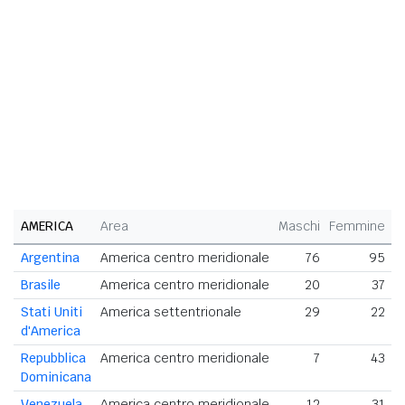
AMERICA
Area
Maschi
Femmine
T
Argentina
America centro meridionale
76
95
Brasile
America centro meridionale
20
37
Stati Uniti
America settentrionale
29
22
d'America
Repubblica
America centro meridionale
7
43
Dominicana
Venezuela
America centro meridionale
12
31