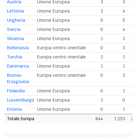
Austria
Unione Europea
3
3
Lettonia
Unione Europea
2
4
Ungheria
Unione Europea
0
5
Svezia
Unione Europea
0
4
Slovenia
Unione Europea
1
2
Bielorussia
Europa centro orientale
0
3
Turchia
Europa centro orientale
2
1
Danimarca
Unione Europea
1
1
Bosnia-
Europa centro orientale
0
2
Erzegovina
Finlandia
Unione Europea
0
1
Lussemburgo
Unione Europea
1
0
Estonia
Unione Europea
0
1
Totale Europa
844
1.253
2.