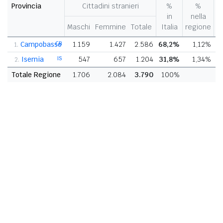
Provincia
Cittadini stranieri
%
%
V
in
nella
%
Maschi
Femmine
Totale
Italia
regione
p
Campobasso
CB
1.159
1.427
2.586
68,2%
1,12%
+
1.
Isernia
IS
547
657
1.204
31,8%
1,34%
+
2.
Totale Regione
1.706
2.084
3.790
100%
+