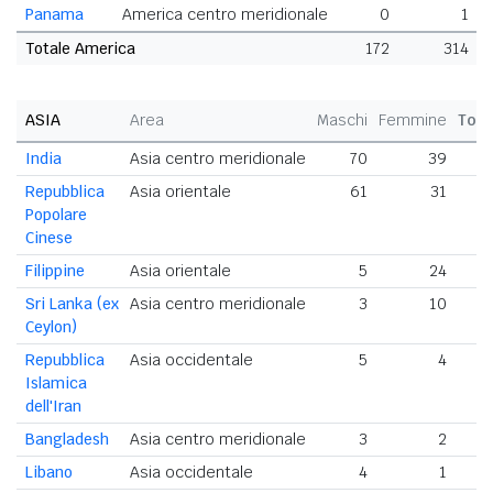
Panama
America centro meridionale
0
1
Totale America
172
314
ASIA
Area
Maschi
Femmine
Tota
India
Asia centro meridionale
70
39
1
Repubblica
Asia orientale
61
31
Popolare
Cinese
Filippine
Asia orientale
5
24
Sri Lanka (ex
Asia centro meridionale
3
10
Ceylon)
Repubblica
Asia occidentale
5
4
Islamica
dell'Iran
Bangladesh
Asia centro meridionale
3
2
Libano
Asia occidentale
4
1