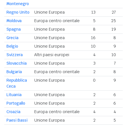
Montenegro
Regno Unito
Unione Europea
13
27
Moldova
Europa centro orientale
5
25
Spagna
Unione Europea
8
19
Grecia
Unione Europea
16
8
Belgio
Unione Europea
10
9
Svizzera
Altri paesi europei
4
10
Slovacchia
Unione Europea
3
7
Bulgaria
Europa centro orientale
2
8
Repubblica
Unione Europea
0
9
Ceca
Lituania
Unione Europea
2
6
Portogallo
Unione Europea
2
6
Croazia
Europa centro orientale
4
4
Paesi Bassi
Unione Europea
2
5