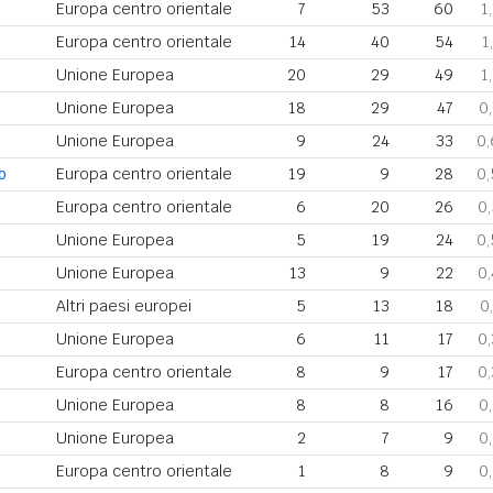
Europa centro orientale
7
53
60
1
Europa centro orientale
14
40
54
1
Unione Europea
20
29
49
1
Unione Europea
18
29
47
0
Unione Europea
9
24
33
0
o
Europa centro orientale
19
9
28
0
Europa centro orientale
6
20
26
0
Unione Europea
5
19
24
0
Unione Europea
13
9
22
0
Altri paesi europei
5
13
18
0
Unione Europea
6
11
17
0
Europa centro orientale
8
9
17
0
Unione Europea
8
8
16
0
Unione Europea
2
7
9
0
Europa centro orientale
1
8
9
0