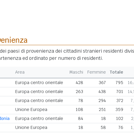
venienza
dei paesi di provenienza dei cittadini stranieri residenti divis
rtenenza ed ordinato per numero di residenti.
Area
Maschi
Femmine
Totale
Europa centro orientale
428
367
795
16
Europa centro orientale
263
438
701
14
Europa centro orientale
78
294
372
7
Unione Europea
108
251
359
7
donia
Europa centro orientale
84
18
102
2
Unione Europea
18
58
76
1