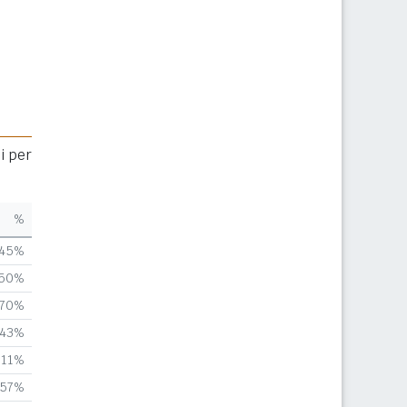
i per
%
,45%
,50%
,70%
,43%
,11%
,57%