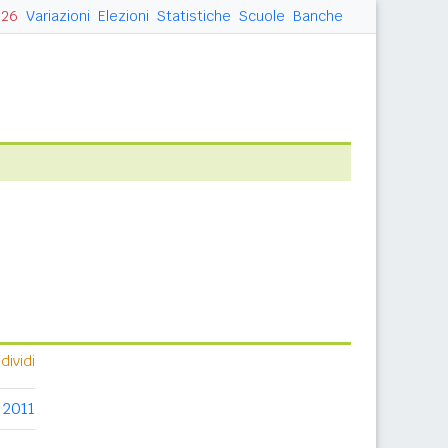
026
Variazioni
Elezioni
Statistiche
Scuole
Banche
ividi
2011
2012
2013
2014
2015
2016
2