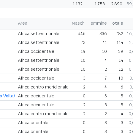
1.132
1.758
2.890
59
Area
Maschi
Femmine
Totale
Africa settentrionale
446
336
782
16
Africa settentrionale
73
41
114
2
Africa occidentale
19
10
29
0
Africa settentrionale
10
4
14
0
Africa settentrionale
10
2
12
0
Africa occidentale
3
7
10
0
Africa centro meridionale
2
4
6
0
o Volta)
Africa occidentale
0
5
5
0
Africa occidentale
2
3
5
0
Africa centro meridionale
2
2
4
0
Africa orientale
0
3
3
0
Africa orientale
0
3
3
0