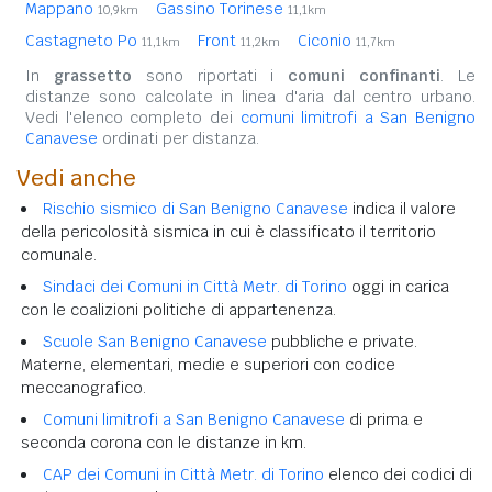
Mappano
Gassino Torinese
10,9km
11,1km
Castagneto Po
Front
Ciconio
11,1km
11,2km
11,7km
In
grassetto
sono riportati i
comuni confinanti
. Le
distanze sono calcolate in linea d'aria dal centro urbano.
Vedi l'elenco completo dei
comuni limitrofi a San Benigno
Canavese
ordinati per distanza.
Vedi anche
Rischio sismico di San Benigno Canavese
indica il valore
della pericolosità sismica in cui è classificato il territorio
comunale.
Sindaci dei Comuni in Città Metr. di Torino
oggi in carica
con le coalizioni politiche di appartenenza.
Scuole San Benigno Canavese
pubbliche e private.
Materne, elementari, medie e superiori con codice
meccanografico.
Comuni limitrofi a San Benigno Canavese
di prima e
seconda corona con le distanze in km.
CAP dei Comuni in Città Metr. di Torino
elenco dei codici di