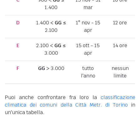
1.400
mar
D
1.400 <
GG
≤
1° nov - 15
12 ore
2.100
apr
E
2.100 <
GG
≤
15 ott - 15
14 ore
3.000
apr
F
GG
> 3.000
tutto
nessun
l'anno
limite
Puoi anche confrontare fra loro la
classificazione
climatica dei comuni della Città Metr. di Torino
in
un'unica tabella.