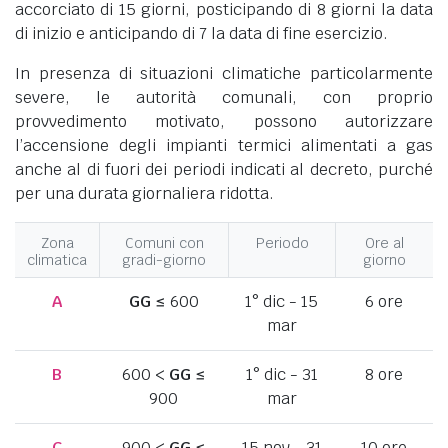
accorciato di 15 giorni, posticipando di 8 giorni la data
di inizio e anticipando di 7 la data di fine esercizio.
In presenza di situazioni climatiche particolarmente
severe, le autorità comunali, con proprio
provvedimento motivato, possono autorizzare
l’accensione degli impianti termici alimentati a gas
anche al di fuori dei periodi indicati al decreto, purché
per una durata giornaliera ridotta.
Zona
Comuni con
Periodo
Ore al
climatica
gradi-giorno
giorno
A
GG
≤ 600
1° dic - 15
6 ore
mar
B
600 <
GG
≤
1° dic - 31
8 ore
900
mar
C
900 <
GG
≤
15 nov - 31
10 ore