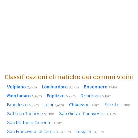
Classificazioni climatiche dei comuni vicini
Volpiano
Lombardore
Bosconero
2,9km
3,6km
4,8km
Montanaro
Foglizzo
Rivarossa
5,4km
5,7km
6,1km
Brandizzo
Leini
Chivasso
Feletto
6,9km
7,4km
9,0km
9,1km
Settimo Torinese
San Giusto Canavese
9,7km
10,0km
San Raffaele Cimena
10,3km
San Francesco al Campo
Lusigliè
10,3km
10,3km