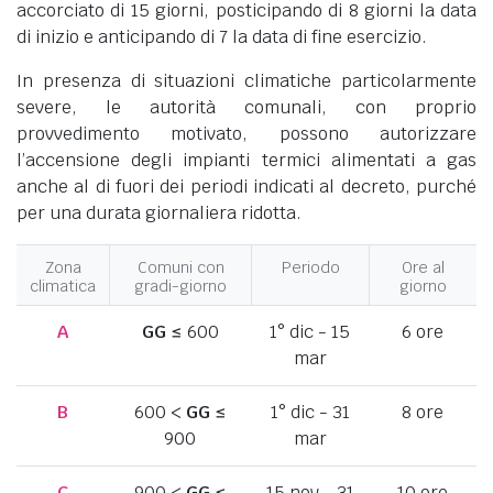
accorciato di 15 giorni, posticipando di 8 giorni la data
di inizio e anticipando di 7 la data di fine esercizio.
In presenza di situazioni climatiche particolarmente
severe, le autorità comunali, con proprio
provvedimento motivato, possono autorizzare
l’accensione degli impianti termici alimentati a gas
anche al di fuori dei periodi indicati al decreto, purché
per una durata giornaliera ridotta.
Zona
Comuni con
Periodo
Ore al
climatica
gradi-giorno
giorno
A
GG
≤ 600
1° dic - 15
6 ore
mar
B
600 <
GG
≤
1° dic - 31
8 ore
900
mar
C
900 <
GG
≤
15 nov - 31
10 ore