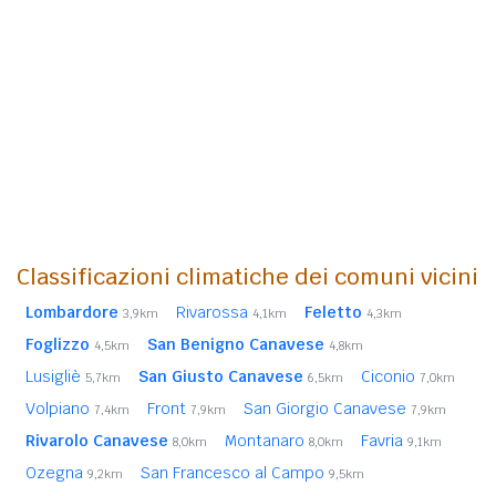
Classificazioni climatiche dei comuni vicini
Lombardore
Rivarossa
Feletto
3,9km
4,1km
4,3km
Foglizzo
San Benigno Canavese
4,5km
4,8km
Lusigliè
San Giusto Canavese
Ciconio
5,7km
6,5km
7,0km
Volpiano
Front
San Giorgio Canavese
7,4km
7,9km
7,9km
Rivarolo Canavese
Montanaro
Favria
8,0km
8,0km
9,1km
Ozegna
San Francesco al Campo
9,2km
9,5km