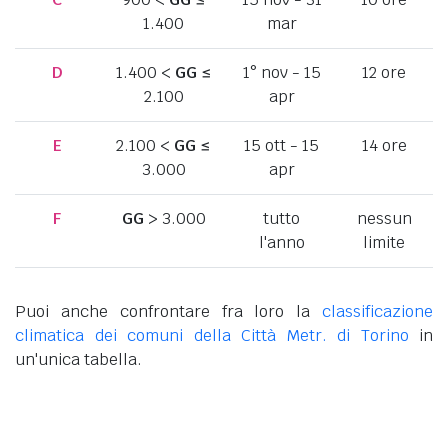
1.400
mar
D
1.400 <
GG
≤
1° nov - 15
12 ore
2.100
apr
E
2.100 <
GG
≤
15 ott - 15
14 ore
3.000
apr
F
GG
> 3.000
tutto
nessun
l'anno
limite
Puoi anche confrontare fra loro la
classificazione
climatica dei comuni della Città Metr. di Torino
in
un'unica tabella.